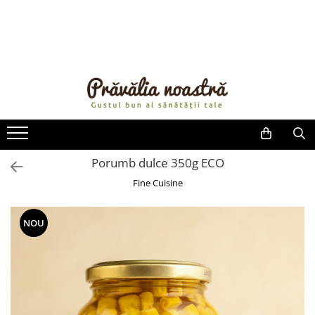
PRODUSE
NOUTĂȚI
ALIMENTE
ULEIURI ȘI UNTURI
MĂSLINE
NUCI ȘI SEMINȚE
Porumb dulce 350g ECO
FRUCTE DESHIDRATATE
Fine Cuisine
ÎNDULCITORI NATURALI / MIERE
FRUCTE LA CONSERVĂ
NOU
OȚETURI ȘI SOSURI
SOSURI
FĂINĂ FĂRĂ GLUTEN
BĂUTURI / LAPTE VEGETAL
OREZ ȘI CEREALE