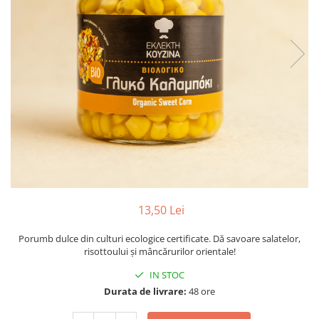
PASTE
CREME ȘI PASTE TARTINABILE
CONDIMENTE
CEAIURI GRECEȘTI
CIOCOLATĂ ȘI CACAO
HEALTHY SNACKS
SUPERALIMENTE
LACTATE
BACANIE
PRODUSE ECO / ORGANICE
PRODUSE ROMÂNEȘTI
13,50 Lei
COSMETICE
Porumb dulce din culturi ecologice certificate. Dă savoare salatelor,
REMEDII NATURISTE
risottoului și mâncărurilor orientale!
TOATE PRODUSELE
IN STOC
Durata de livrare:
48 ore