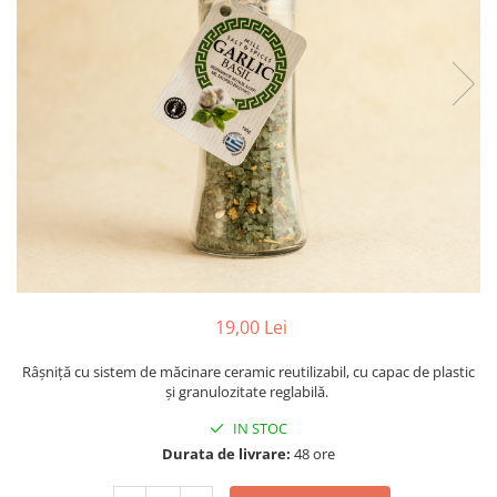
PASTE
CREME ȘI PASTE TARTINABILE
CONDIMENTE
CEAIURI GRECEȘTI
CIOCOLATĂ ȘI CACAO
HEALTHY SNACKS
SUPERALIMENTE
LACTATE
BACANIE
PRODUSE ECO / ORGANICE
PRODUSE ROMÂNEȘTI
19,00 Lei
COSMETICE
Râșniță cu sistem de măcinare ceramic reutilizabil, cu capac de plastic
REMEDII NATURISTE
și granulozitate reglabilă.
TOATE PRODUSELE
IN STOC
Durata de livrare:
48 ore