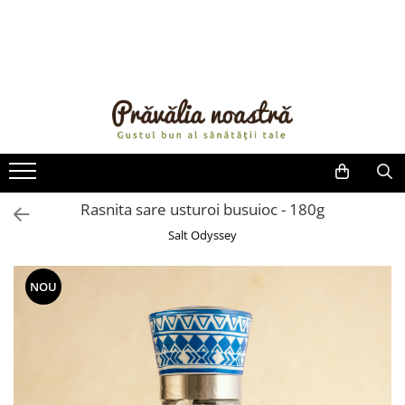
PRODUSE
NOUTĂȚI
ALIMENTE
ULEIURI ȘI UNTURI
MĂSLINE
NUCI ȘI SEMINȚE
Rasnita sare usturoi busuioc - 180g
FRUCTE DESHIDRATATE
Salt Odyssey
ÎNDULCITORI NATURALI / MIERE
FRUCTE LA CONSERVĂ
NOU
OȚETURI ȘI SOSURI
SOSURI
FĂINĂ FĂRĂ GLUTEN
BĂUTURI / LAPTE VEGETAL
OREZ ȘI CEREALE