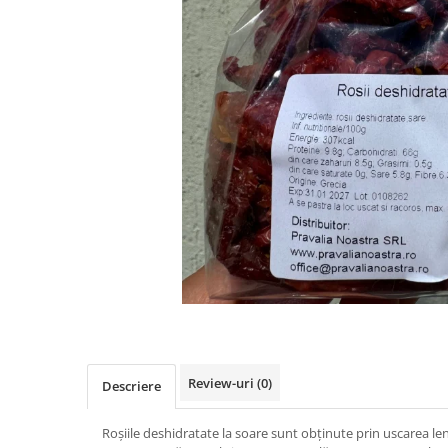
PASTE
CREME ȘI PASTE TARTINABILE
CONDIMENTE
CEAIURI GRECEȘTI
CIOCOLATĂ ȘI CACAO
HEALTHY SNACKS
SUPERALIMENTE
LACTATE
BACANIE
PRODUSE ECO / ORGANICE
PRODUSE ROMÂNEȘTI
COSMETICE
REMEDII NATURISTE
TOATE PRODUSELE
Review-uri
(0)
Descriere
Roșiile deshidratate la soare sunt obținute prin uscarea len