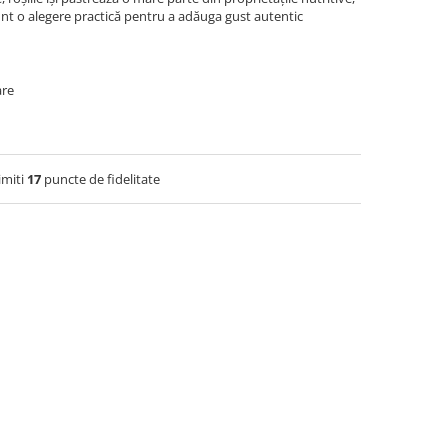
 Sunt o alegere practică pentru a adăuga gust autentic
are
imiti
17
puncte de fidelitate