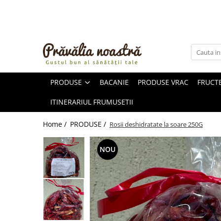
PRODUSE
NOUTĂȚI
ALIMENTE
PRODUSE
BACANIE
PRODUSE VRAC
FRUCTE
ULEIURI ȘI UNTURI
MĂSLINE
ITINERARIUL FRUMUSETII
NUCI ȘI SEMINȚE
FRUCTE DESHIDRATATE
Home /
PRODUSE /
Rosii deshidratate la soare 250G
ÎNDULCITORI NATURALI / MIERE
FRUCTE LA CONSERVĂ
NOU
OȚETURI ȘI SOSURI
SOSURI
FĂINĂ FĂRĂ GLUTEN
BĂUTURI / LAPTE VEGETAL
OREZ ȘI CEREALE