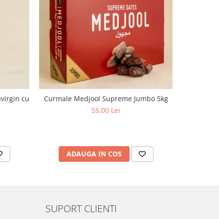
virgin cu
Curmale Medjool Supreme Jumbo 5kg
Ulei d
aciditate,
55,00 Lei
ADAUGA IN COS
AD
SUPORT CLIENTI