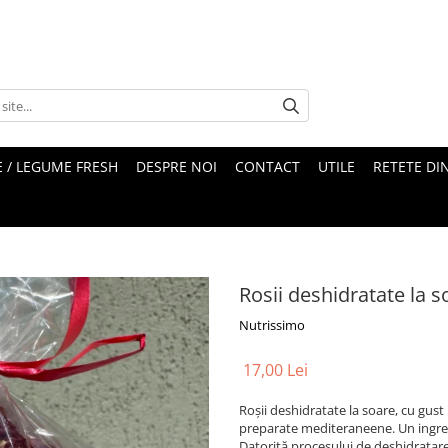
 / LEGUME FRESH
DESPRE NOI
CONTACT
UTILE
RETETE DI
Rosii deshidratate la 
Nutrissimo
17,00 Lei
Roșii deshidratate la soare, cu gust
preparate mediteraneene. Un ingred
Datorită procesului de deshidratare, 