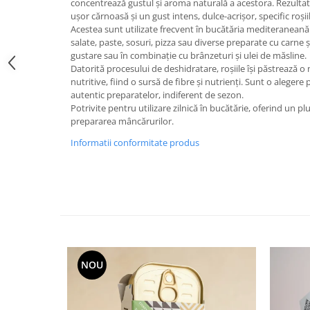
concentrează gustul și aroma naturală a acestora. Rezulta
ușor cărnoasă și un gust intens, dulce-acrișor, specific roși
Acestea sunt utilizate frecvent în bucătăria mediteraneană ș
salate, paste, sosuri, pizza sau diverse preparate cu carne ș
gustare sau în combinație cu brânzeturi și ulei de măsline.
Datorită procesului de deshidratare, roșiile își păstrează o
nutritive, fiind o sursă de fibre și nutrienți. Sunt o aleger
autentic preparatelor, indiferent de sezon.
Potrivite pentru utilizare zilnică în bucătărie, oferind un plu
prepararea mâncărurilor.
Informatii conformitate produs
NOU