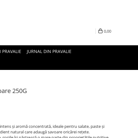
0,00
N PRAVALIE
JURNAL DIN PRAVALIE
soare 250G
 intens și aromă concentrată, ideale pentru salate, paste și
ient natural care adaugă savoare oricărei rețete.
roșiile își păstrează o mare parte din proprietățile nutritive,