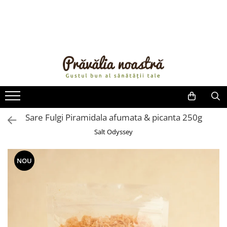
PRODUSE
NOUTĂȚI
ALIMENTE
ULEIURI ȘI UNTURI
MĂSLINE
NUCI ȘI SEMINȚE
Sare Fulgi Piramidala afumata & picanta 250g
FRUCTE DESHIDRATATE
Salt Odyssey
ÎNDULCITORI NATURALI / MIERE
FRUCTE LA CONSERVĂ
NOU
OȚETURI ȘI SOSURI
SOSURI
FĂINĂ FĂRĂ GLUTEN
BĂUTURI / LAPTE VEGETAL
OREZ ȘI CEREALE