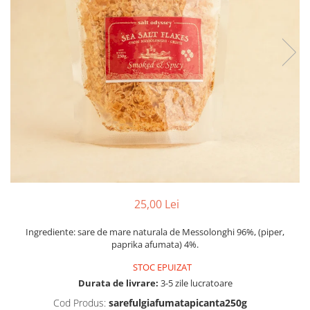
PASTE
CREME ȘI PASTE TARTINABILE
CONDIMENTE
CEAIURI GRECEȘTI
CIOCOLATĂ ȘI CACAO
HEALTHY SNACKS
SUPERALIMENTE
LACTATE
BACANIE
PRODUSE ECO / ORGANICE
PRODUSE ROMÂNEȘTI
25,00 Lei
COSMETICE
Ingrediente: sare de mare naturala de Messolonghi 96%, (piper,
REMEDII NATURISTE
paprika afumata) 4%.
TOATE PRODUSELE
STOC EPUIZAT
Durata de livrare:
3-5 zile lucratoare
Cod Produs:
sarefulgiafumatapicanta250g