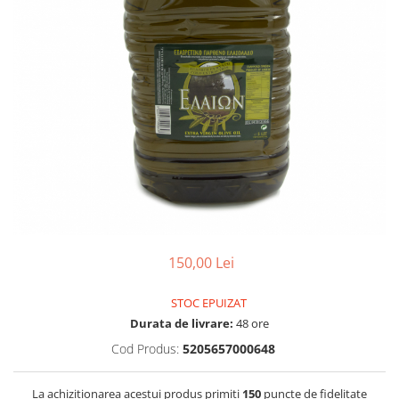
PASTE
CREME ȘI PASTE TARTINABILE
CONDIMENTE
CEAIURI GRECEȘTI
CIOCOLATĂ ȘI CACAO
HEALTHY SNACKS
SUPERALIMENTE
LACTATE
BACANIE
PRODUSE ECO / ORGANICE
PRODUSE ROMÂNEȘTI
150,00 Lei
COSMETICE
REMEDII NATURISTE
STOC EPUIZAT
Durata de livrare:
48 ore
TOATE PRODUSELE
Cod Produs:
5205657000648
La achizitionarea acestui produs primiti
150
puncte de fidelitate