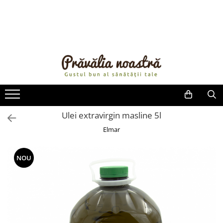
PRODUSE
NOUTĂȚI
ALIMENTE
ULEIURI ȘI UNTURI
MĂSLINE
NUCI ȘI SEMINȚE
Ulei extravirgin masline 5l
FRUCTE DESHIDRATATE
Elmar
ÎNDULCITORI NATURALI / MIERE
FRUCTE LA CONSERVĂ
NOU
OȚETURI ȘI SOSURI
SOSURI
FĂINĂ FĂRĂ GLUTEN
BĂUTURI / LAPTE VEGETAL
OREZ ȘI CEREALE