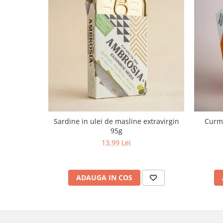
Sardine in ulei de masline extravirgin
Curma
95g
13,99 Lei
ADAUGA IN COS