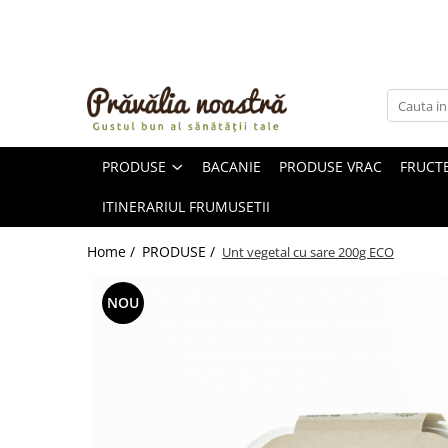
PRODUSE
NOUTĂȚI
ALIMENTE
PRODUSE
BACANIE
PRODUSE VRAC
FRUCTE
ULEIURI ȘI UNTURI
MĂSLINE
ITINERARIUL FRUMUSETII
NUCI ȘI SEMINȚE
FRUCTE DESHIDRATATE
Home /
PRODUSE /
Unt vegetal cu sare 200g ECO
ÎNDULCITORI NATURALI / MIERE
FRUCTE LA CONSERVĂ
NOU
OȚETURI ȘI SOSURI
SOSURI
FĂINĂ FĂRĂ GLUTEN
BĂUTURI / LAPTE VEGETAL
OREZ ȘI CEREALE