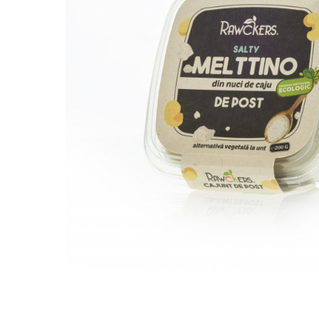
PASTE
CREME ȘI PASTE TARTINABILE
CONDIMENTE
CEAIURI GRECEȘTI
CIOCOLATĂ ȘI CACAO
HEALTHY SNACKS
SUPERALIMENTE
LACTATE
BACANIE
PRODUSE ECO / ORGANICE
PRODUSE ROMÂNEȘTI
COSMETICE
REMEDII NATURISTE
TOATE PRODUSELE