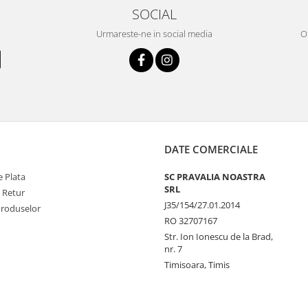
SOCIAL
Urmareste-ne in social media
OR
DATE COMERCIALE
 Plata
SC PRAVALIA NOASTRA
SRL
e Retur
J35/154/27.01.2014
Produselor
RO 32707167
Str. Ion Ionescu de la Brad,
nr. 7
Timisoara, Timis