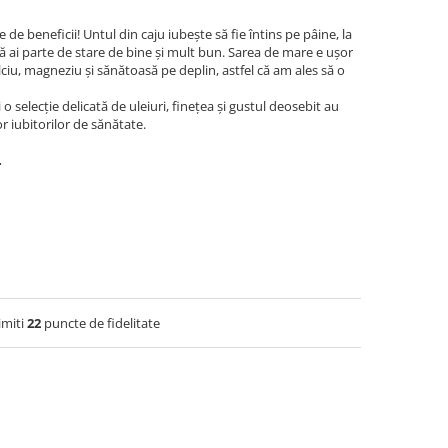
de beneficii! Untul din caju iubește să fie întins pe pâine, la
ă ai parte de stare de bine și mult bun. Sarea de mare e ușor
ciu, magneziu și sănătoasă pe deplin, astfel că am ales să o
 selecție delicată de uleiuri, finețea și gustul deosebit au
or iubitorilor de sănătate.
.
imiti
22
puncte de fidelitate