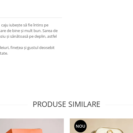
caju iubește să fie întins pe
stare de bine și mult bun. Sarea de
iu și sănătoasă pe deplin, astfel
eiuri, finețea și gustul deosebit
tate.
PRODUSE SIMILARE
NOU