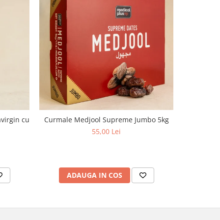
virgin cu
Curmale Medjool Supreme Jumbo 5kg
Ulei d
aciditate,
55,00 Lei
ADAUGA IN COS
AD