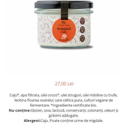
PASTE
CREME ȘI PASTE TARTINABILE
CONDIMENTE
CEAIURI GRECEȘTI
CIOCOLATĂ ȘI CACAO
HEALTHY SNACKS
SUPERALIMENTE
LACTATE
BACANIE
PRODUSE ECO / ORGANICE
PRODUSE ROMÂNEȘTI
27,00 Lei
COSMETICE
Caju*, apa filtrata, ulei cocos*, ulei struguri, ulei măsline cu trufe,
REMEDII NATURISTE
lecitina floarea soarelui, sare celtica pura, culturi vegane de
TOATE PRODUSELE
fermentare. *Ingrediente certificate bio.
Nu conține:
Gluten, soia, lactoză, conservanți, coloranți, uleiuri și
grăsimi adăugate.
Alergeni:
Caju. Poate conține urme de migdale.