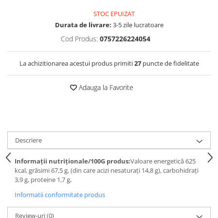
STOC EPUIZAT
Durata de livrare:
3-5 zile lucratoare
Cod Produs:
0757226224054
La achizitionarea acestui produs primiti
27
puncte de fidelitate
Adauga la Favorite
Descriere
Informații nutriționale/100G produs:
Valoare energetică 625
kcal, grăsimi 67,5 g, (din care acizi nesaturați 14,8 g), carbohidrați
3,9 g, proteine 1,7 g,
Informatii conformitate produs
Review-uri
(0)