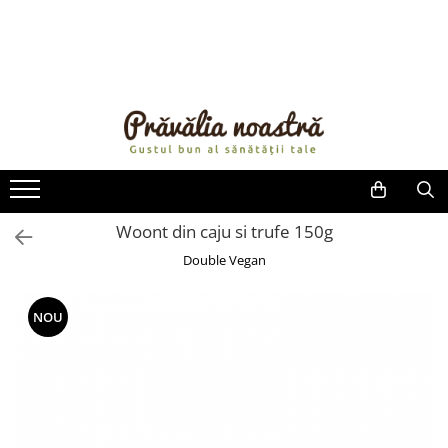
PRODUSE
NOUTĂȚI
ALIMENTE
ULEIURI ȘI UNTURI
MĂSLINE
NUCI ȘI SEMINȚE
Woont din caju si trufe 150g
FRUCTE DESHIDRATATE
Double Vegan
ÎNDULCITORI NATURALI / MIERE
FRUCTE LA CONSERVĂ
NOU
OȚETURI ȘI SOSURI
SOSURI
FĂINĂ FĂRĂ GLUTEN
BĂUTURI / LAPTE VEGETAL
OREZ ȘI CEREALE