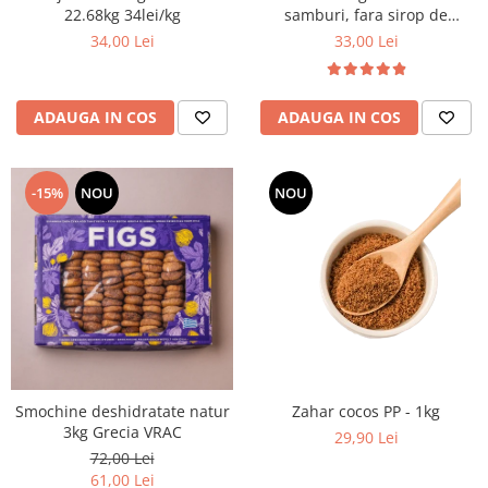
22.68kg 34lei/kg
samburi, fara sirop de
glucoza 5 kg VRAC
34,00 Lei
33,00 Lei
ADAUGA IN COS
ADAUGA IN COS
-15%
NOU
NOU
Smochine deshidratate natur
Zahar cocos PP - 1kg
3kg Grecia VRAC
29,90 Lei
72,00 Lei
61,00 Lei