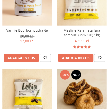
Vanilie Bourbon pudra 6g
Masline Kalamata fara
samburi (291-320) 1kg
20,00 Lei
49,90 Lei
17,00 Lei
ADAUGA IN COS
ADAUGA IN COS
-20%
NOU