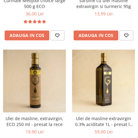
Curmale Medjool choice large
Sardine cu ulei măsline
500 g ECO
extravirgin si turmeric 95g
36,00 Lei
13,99 Lei
ADAUGA IN COS
ADAUGA IN COS
Ulei de masline, extravirgin,
Ulei de masline extravirgin
ECO 250 ml - presat la rece
0.3% aciditate 1L - presat la
rece
19,90 Lei
59,00 Lei