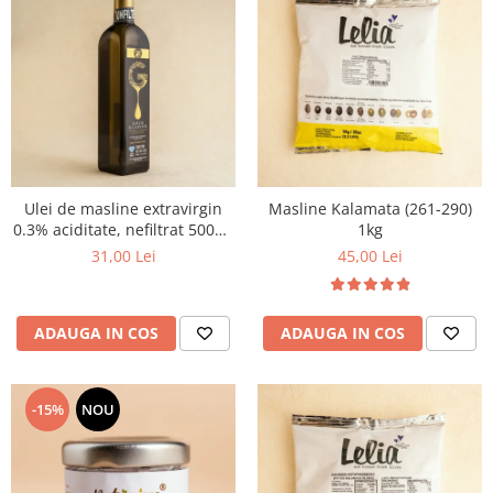
Ulei de masline extravirgin
Masline Kalamata (261-290)
0.3% aciditate, nefiltrat 500ml
1kg
- presat la rece
31,00 Lei
45,00 Lei
ADAUGA IN COS
ADAUGA IN COS
-15%
NOU