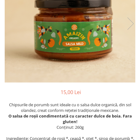
PASTE
CREME ȘI PASTE TARTINABILE
CONDIMENTE
CEAIURI GRECEȘTI
CIOCOLATĂ ȘI CACAO
HEALTHY SNACKS
SUPERALIMENTE
LACTATE
BACANIE
PRODUSE ECO / ORGANICE
PRODUSE ROMÂNEȘTI
15,00 Lei
COSMETICE
Chipsurile de porumb sunt ideale cu o salsa dulce organică, din sol
REMEDII NATURISTE
olandez, creat conform rețetei tradiționale mexicane.
TOATE PRODUSELE
O salsa de roșii condimentată cu caracter dulce de boia. Fara
gluten!
Conținut: 260g
Ingrediente: Concentrat de roșii *, ceapă *, oțet *, sirop de porumb *,