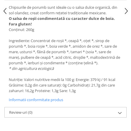
Chipsurile de porumb sunt ideale cu o salsa dulce organică, din
sol olandez, creat conform rețetei tradiționale mexicane.
O salsa de roșii condimentată cu caracter dulce de boia.
Fara gluten!
Conținut: 260g
Ingrediente: Concentrat de roșii *, ceapă *, oțet *, sirop de
porumb *, boia roșie *, boia verde *, amidon de orez *, sare de
mare, usturoi *, făină de porumb *, tamari * (soia *, sare de
mare), pulbere de ceapă *, acid citric, drojdie *, maltodextrină de
porumb *, ierburi și condimente * (conține țelină *).
* din agricultura ecologică
Nutriție: Valori nutritive medii la 100 g: Energie: 379 kJ / 91 kcal
Grăsime: 0,2g din care saturați: 0g Carbohidrați: 21,7g din care
zaharuri: 16,2g Proteine: 1,3g Sare: 1,3g
Informatii conformitate produs
Review-uri
(0)