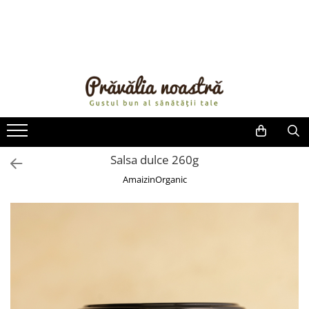
PRODUSE
NOUTĂȚI
ALIMENTE
ULEIURI ȘI UNTURI
MĂSLINE
NUCI ȘI SEMINȚE
Salsa dulce 260g
FRUCTE DESHIDRATATE
AmaizinOrganic
ÎNDULCITORI NATURALI / MIERE
FRUCTE LA CONSERVĂ
OȚETURI ȘI SOSURI
SOSURI
FĂINĂ FĂRĂ GLUTEN
BĂUTURI / LAPTE VEGETAL
OREZ ȘI CEREALE