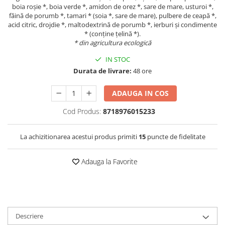
boia roșie *, boia verde *, amidon de orez *, sare de mare, usturoi *,
făină de porumb *, tamari * (soia *, sare de mare), pulbere de ceapă *,
acid citric, drojdie *, maltodextrină de porumb *, ierburi și condimente
* (conține țelină *).
* din agricultura ecologică
IN STOC
Durata de livrare:
48 ore
ADAUGA IN COS
Cod Produs:
8718976015233
La achizitionarea acestui produs primiti
15
puncte de fidelitate
Adauga la Favorite
Descriere