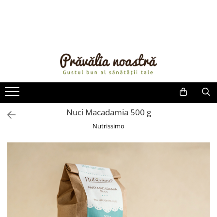
PRODUSE
NOUTĂȚI
ALIMENTE
ULEIURI ȘI UNTURI
MĂSLINE
NUCI ȘI SEMINȚE
Nuci Macadamia 500 g
FRUCTE DESHIDRATATE
Nutrissimo
ÎNDULCITORI NATURALI / MIERE
FRUCTE LA CONSERVĂ
OȚETURI ȘI SOSURI
SOSURI
FĂINĂ FĂRĂ GLUTEN
BĂUTURI / LAPTE VEGETAL
OREZ ȘI CEREALE