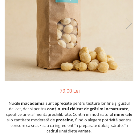
PASTE
CREME ȘI PASTE TARTINABILE
CONDIMENTE
CEAIURI GRECEȘTI
CIOCOLATĂ ȘI CACAO
HEALTHY SNACKS
SUPERALIMENTE
LACTATE
BACANIE
PRODUSE ECO / ORGANICE
PRODUSE ROMÂNEȘTI
79,00 Lei
COSMETICE
Nucile
macadamia
sunt apreciate pentru textura lor fină și gustul
REMEDII NATURISTE
delicat, dar și pentru
conținutul ridicat de grăsimi nesaturate
,
TOATE PRODUSELE
specifice unei alimentații echilibrate. Conțin în mod natural
minerale
și o cantitate moderată de
proteine
, fiind o alegere potrivită pentru
consum ca snack sau ca ingredient în preparate dulci și sărate, în
cadrul unei diete variate.