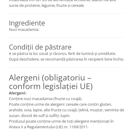
surse de proteine, legume, fructe și cereale.
Ingrediente
Nuci macadamia.
Condiții de păstrare
A se păstra la loc uscat și răcoros, ferit de lumină și umiditate.
După deschidere, se recomandă păstrarea în recipient bine închis.
Alergeni (obligatoriu –
conform legislației UE)
Alergeni:
Conține nuci macadamia (fructe cu coajă).
Poate conține urme de alergeni: cereale care conțin gluten,
arahide, soia, lapte, alte fructe cu coajă, țelină, muștar, semințe de
susan, dioxid de sulf și sulfiți, lupin.
Produsul poate conține urme de toți alergenii menționați în
Anexa II a Regulamentului (UE) nr. 1169/2011.