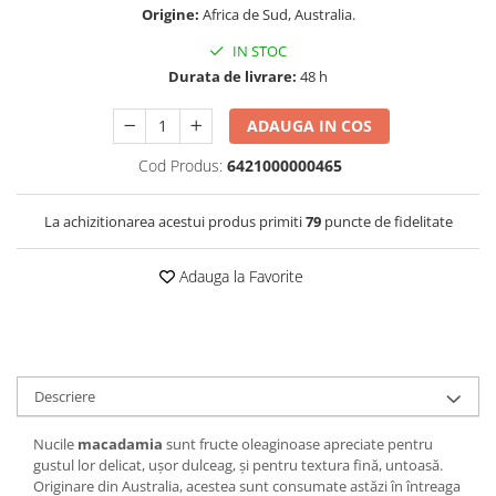
Origine:
Africa de Sud, Australia.
IN STOC
Durata de livrare:
48 h
ADAUGA IN COS
Cod Produs:
6421000000465
La achizitionarea acestui produs primiti
79
puncte de fidelitate
Adauga la Favorite
Descriere
Nucile
macadamia
sunt fructe oleaginoase apreciate pentru
gustul lor delicat, ușor dulceag, și pentru textura fină, untoasă.
Originare din Australia, acestea sunt consumate astăzi în întreaga