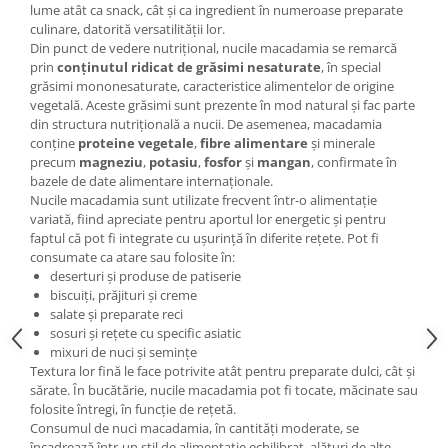
lume atât ca snack, cât și ca ingredient în numeroase preparate
culinare, datorită versatilității lor.
Din punct de vedere nutrițional, nucile macadamia se remarcă
prin
conținutul ridicat de grăsimi nesaturate
, în special
grăsimi mononesaturate, caracteristice alimentelor de origine
vegetală. Aceste grăsimi sunt prezente în mod natural și fac parte
din structura nutrițională a nucii. De asemenea, macadamia
conține
proteine vegetale
,
fibre alimentare
și minerale
precum
magneziu
,
potasiu
,
fosfor
și
mangan
, confirmate în
bazele de date alimentare internaționale.
Nucile macadamia sunt utilizate frecvent într-o alimentație
variată, fiind apreciate pentru aportul lor energetic și pentru
faptul că pot fi integrate cu ușurință în diferite rețete. Pot fi
consumate ca atare sau folosite în:
deserturi și produse de patiserie
biscuiți, prăjituri și creme
salate și preparate reci
sosuri și rețete cu specific asiatic
mixuri de nuci și semințe
Textura lor fină le face potrivite atât pentru preparate dulci, cât și
sărate. În bucătărie, nucile macadamia pot fi tocate, măcinate sau
folosite întregi, în funcție de rețetă.
Consumul de nuci macadamia, în cantități moderate, se
încadrează într-un stil de alimentație echilibrat, alături de alte