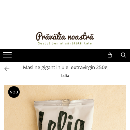
PRODUSE
NOUTĂȚI
ALIMENTE
ULEIURI ȘI UNTURI
MĂSLINE
NUCI ȘI SEMINȚE
Masline gigant in ulei extravirgin 250g
FRUCTE DESHIDRATATE
Lelia
ÎNDULCITORI NATURALI / MIERE
FRUCTE LA CONSERVĂ
NOU
OȚETURI ȘI SOSURI
SOSURI
FĂINĂ FĂRĂ GLUTEN
BĂUTURI / LAPTE VEGETAL
OREZ ȘI CEREALE