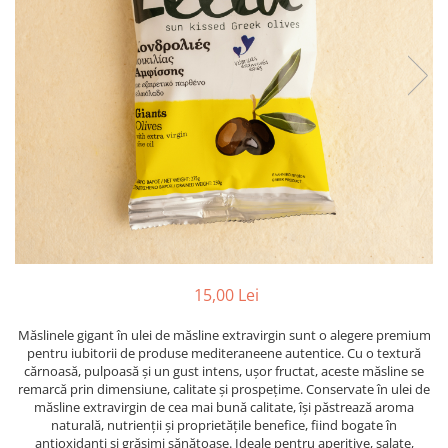
PASTE
CREME ȘI PASTE TARTINABILE
CONDIMENTE
CEAIURI GRECEȘTI
CIOCOLATĂ ȘI CACAO
HEALTHY SNACKS
SUPERALIMENTE
LACTATE
BACANIE
PRODUSE ECO / ORGANICE
PRODUSE ROMÂNEȘTI
15,00 Lei
COSMETICE
Măslinele gigant în ulei de măsline extravirgin sunt o alegere premium
REMEDII NATURISTE
pentru iubitorii de produse mediteraneene autentice. Cu o textură
TOATE PRODUSELE
cărnoasă, pulpoasă și un gust intens, ușor fructat, aceste măsline se
remarcă prin dimensiune, calitate și prospețime. Conservate în ulei de
măsline extravirgin de cea mai bună calitate, își păstrează aroma
naturală, nutrienții și proprietățile benefice, fiind bogate în
antioxidanți și grăsimi sănătoase. Ideale pentru aperitive, salate,