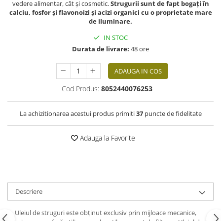
vedere alimentar, cât și cosmetic.
Strugurii sunt de fapt bogați în
calciu, fosfor și flavonoizi și acizi organici cu o proprietate mare
de iluminare.
IN STOC
Durata de livrare:
48 ore
ADAUGA IN COS
Cod Produs:
8052440076253
La achizitionarea acestui produs primiti
37
puncte de fidelitate
Adauga la Favorite
Descriere
Uleiul de struguri este obținut exclusiv prin mijloace mecanice,