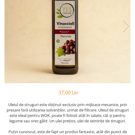
PASTE
CREME ȘI PASTE TARTINABILE
CONDIMENTE
CEAIURI GRECEȘTI
CIOCOLATĂ ȘI CACAO
HEALTHY SNACKS
SUPERALIMENTE
LACTATE
BACANIE
PRODUSE ECO / ORGANICE
PRODUSE ROMÂNEȘTI
37,00 Lei
COSMETICE
REMEDII NATURISTE
Uleiul de struguri este obținut exclusiv prin mijloace mecanice, prin
presare fară utilizarea solvenților, urmat de filtrare. Uleiul de struguri
TOATE PRODUSELE
este ideal pentru WOK, poate fi folosit atât în salate, cât și pentru
legume sau orez gătit. Un ulei prețios, ulei de semințe de struguri.
Puțin cunoscut, este de fapt un produs fantastic, atât din punct de