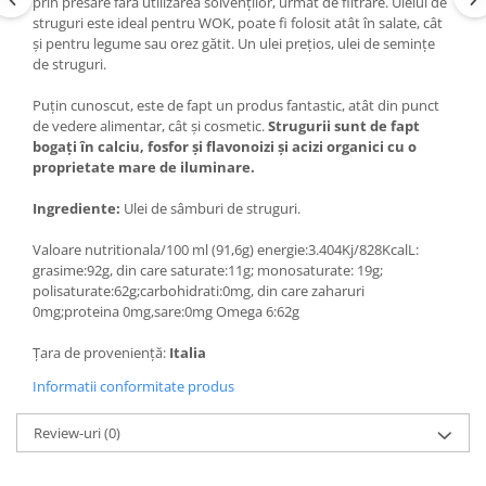
prin presare fară utilizarea solvenților, urmat de filtrare. Uleiul de
struguri este ideal pentru WOK, poate fi folosit atât în salate, cât
și pentru legume sau orez gătit. Un ulei prețios, ulei de semințe
de struguri.
Puțin cunoscut, este de fapt un produs fantastic, atât din punct
de vedere alimentar, cât și cosmetic.
Strugurii sunt de fapt
bogați în calciu, fosfor și flavonoizi și acizi organici cu o
proprietate mare de iluminare.
Ingrediente:
Ulei de sâmburi de struguri.
Valoare nutritionala/100 ml (91,6g) energie:3.404Kj/828KcalL:
grasime:92g, din care saturate:11g; monosaturate: 19g;
polisaturate:62g;carbohidrati:0mg, din care zaharuri
0mg;proteina 0mg,sare:0mg Omega 6:62g
Țara de proveniență:
Italia
Informatii conformitate produs
Review-uri
(0)