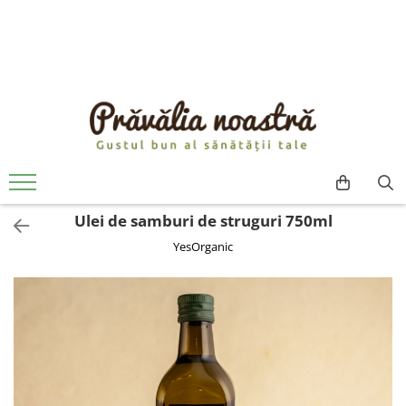
PRODUSE
NOUTĂȚI
ALIMENTE
ULEIURI ȘI UNTURI
MĂSLINE
NUCI ȘI SEMINȚE
Ulei de samburi de struguri 750ml
FRUCTE DESHIDRATATE
YesOrganic
ÎNDULCITORI NATURALI / MIERE
FRUCTE LA CONSERVĂ
OȚETURI ȘI SOSURI
SOSURI
FĂINĂ FĂRĂ GLUTEN
BĂUTURI / LAPTE VEGETAL
OREZ ȘI CEREALE