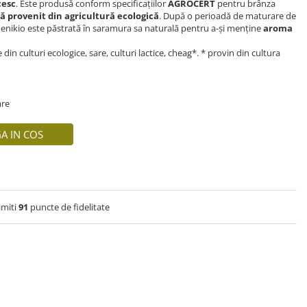
cesc
. Este produsă conform specificațiilor
AGROCERT
pentru brânza
ră provenit din agricultură ecologică
. După o perioadă de maturare de
enikio este păstrată în saramura sa naturală pentru a-și menține
aroma
din culturi ecologice, sare, culturi lactice, cheag*. * provin din cultura
are
A IN COS
imiti
91
puncte de fidelitate