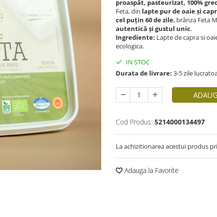
proaspăt, pasteurizat, 100% gre
Feta, din
lapte pur de oaie și cap
cel puțin 60 de zile
, brânza Feta M
autentică și gustul unic
.
Ingrediente:
Lapte de capra si oaie 
ecologica.
IN STOC
Durata de livrare:
3-5 zile lucrato
ADAUG
Cod Produs:
5214000134497
La achizitionarea acestui produs pr
Adauga la Favorite