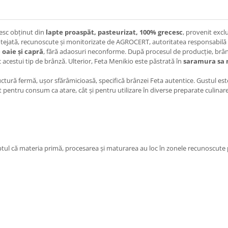
esc obținut din
lapte proaspăt, pasteurizat, 100% grecesc
, provenit excl
rotejată, recunoscute și monitorizate de AGROCERT, autoritatea responsabilă 
 oaie și capră
, fără adaosuri neconforme. După procesul de producție, br
ic acestui tip de brânză. Ulterior, Feta Menikio este păstrată în
saramura sa 
ctură fermă, ușor sfărâmicioasă, specifică brânzei Feta autentice. Gustul este 
atât pentru consum ca atare, cât și pentru utilizare în diverse preparate culinare
tul că materia primă, procesarea și maturarea au loc în zonele recunoscute 