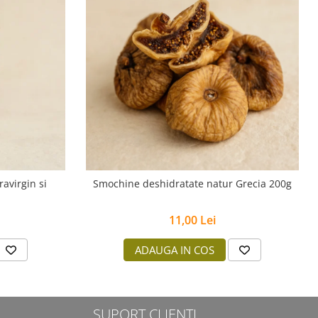
ravirgin si
Smochine deshidratate natur Grecia 200g
11,00 Lei
ADAUGA IN COS
SUPORT CLIENTI