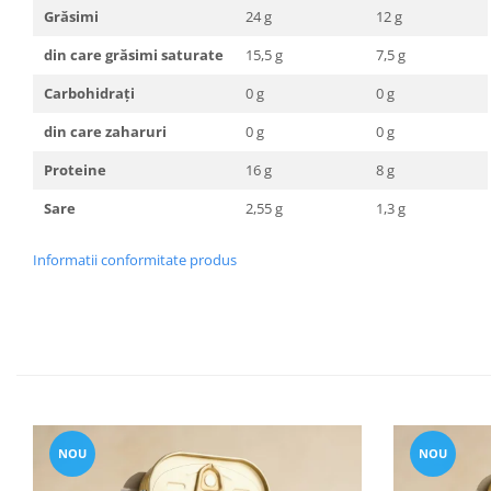
Grăsimi
24 g
12 g
din care grăsimi saturate
15,5 g
7,5 g
Carbohidrați
0 g
0 g
din care zaharuri
0 g
0 g
Proteine
16 g
8 g
Sare
2,55 g
1,3 g
Informatii conformitate produs
NOU
NOU