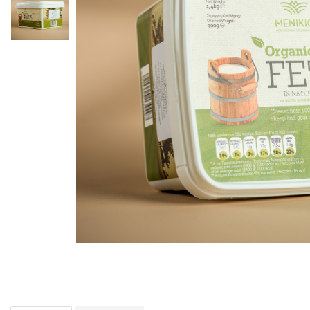
PASTE
CREME ȘI PASTE TARTINABILE
CONDIMENTE
CEAIURI GRECEȘTI
CIOCOLATĂ ȘI CACAO
HEALTHY SNACKS
SUPERALIMENTE
LACTATE
BACANIE
PRODUSE ECO / ORGANICE
PRODUSE ROMÂNEȘTI
COSMETICE
REMEDII NATURISTE
TOATE PRODUSELE