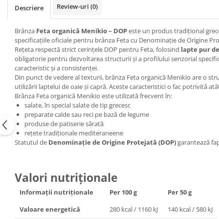
Review-uri
(0)
Descriere
Brânza
Feta organică Menikio – DOP
este un produs tradițional grec
specificațiile oficiale pentru brânza Feta cu Denominație de Origine P
Rețeta respectă strict cerințele DOP pentru Feta, folosind
lapte pur de
obligatorie pentru dezvoltarea structurii și a profilului senzorial specif
caracteristic și a consistenței.
Din punct de vedere al texturii, brânza Feta organică Menikio are o stru
utilizării laptelui de oaie și capră. Aceste caracteristici o fac potrivită 
Brânza Feta organică Menikio este utilizată frecvent în:
salate, în special salate de tip grecesc
preparate calde sau reci pe bază de legume
produse de patiserie sărată
rețete tradiționale mediteraneene
Statutul de
Denominație de Origine Protejată (DOP)
garantează fap
Valori nutriționale
Informații nutriționale
Per 100 g
Per 50 g
Valoare energetică
280 kcal / 1160 kJ
140 kcal / 580 kJ