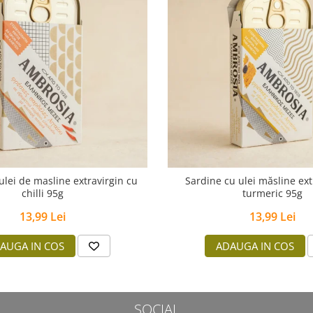
ulei de masline extravirgin cu
Sardine cu ulei măsline ext
chilli 95g
turmeric 95g
13,99 Lei
13,99 Lei
AUGA IN COS
ADAUGA IN COS
SOCIAL