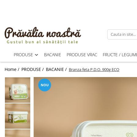
PRODUSE
NOUTĂȚI
ALIMENTE
ULEIURI ȘI UNTURI
PRODUSE
BACANIE
PRODUSE VRAC
FRUCTE / LEGUM
MĂSLINE
NUCI ȘI SEMINȚE
Home /
PRODUSE /
BACANIE /
Branza feta P.D.O. 900g ECO
FRUCTE DESHIDRATATE
ÎNDULCITORI NATURALI / MIERE
NOU
FRUCTE LA CONSERVĂ
OȚETURI ȘI SOSURI
SOSURI
FĂINĂ FĂRĂ GLUTEN
BĂUTURI / LAPTE VEGETAL
OREZ ȘI CEREALE