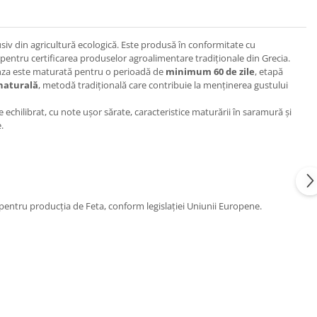
usiv din agricultură ecologică. Este produsă în conformitate cu
pentru certificarea produselor agroalimentare tradiționale din Grecia.
ânza este maturată pentru o perioadă de
minimum 60 de zile
, etapă
naturală
, metodă tradițională care contribuie la menținerea gustului
echilibrat, cu note ușor sărate, caracteristice maturării în saramură și
.
pentru producția de Feta, conform legislației Uniunii Europene.