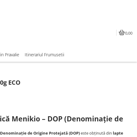
0,00
din Pravalie
Itinerariul Frumusetii
00g ECO
ică Menikio – DOP (Denominație de
Denominație de Origine Protejată (DOP)
este obținută din
lapte