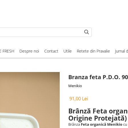
E FRESH
Despre noi
Contact
Utile
Retete din Pravalie
Jurnal 
Branza feta P.D.O. 9
Menikio
91,00 Lei
Brânză Feta organ
Origine Protejată)
Brânza
Feta organică Menikio
cu