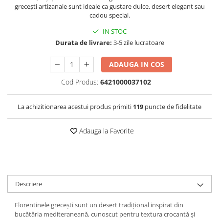
grecești artizanale sunt ideale ca gustare dulce, desert elegant sau
cadou special.
IN STOC
Durata de livrare:
3-5 zile lucratoare
ADAUGA IN COS
Cod Produs:
6421000037102
La achizitionarea acestui produs primiti
119
puncte de fidelitate
Adauga la Favorite
Descriere
Florentinele grecești sunt un desert tradițional inspirat din
bucătăria mediteraneană, cunoscut pentru textura crocantă și