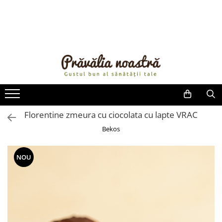
PRODUSE
NOUTĂȚI
ALIMENTE
ULEIURI ȘI UNTURI
MĂSLINE
NUCI ȘI SEMINȚE
Florentine zmeura cu ciocolata cu lapte VRAC
FRUCTE DESHIDRATATE
Bekos
ÎNDULCITORI NATURALI / MIERE
FRUCTE LA CONSERVĂ
NOU
OȚETURI ȘI SOSURI
SOSURI
FĂINĂ FĂRĂ GLUTEN
BĂUTURI / LAPTE VEGETAL
OREZ ȘI CEREALE