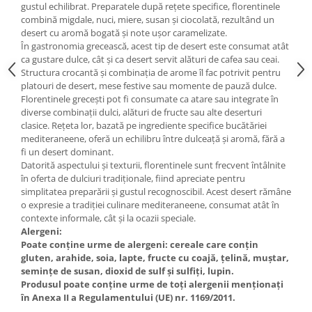
gustul echilibrat. Preparatele după rețete specifice, florentinele
combină migdale, nuci, miere, susan și ciocolată, rezultând un
desert cu aromă bogată și note ușor caramelizate.
În gastronomia grecească, acest tip de desert este consumat atât
ca gustare dulce, cât și ca desert servit alături de cafea sau ceai.
Structura crocantă și combinația de arome îl fac potrivit pentru
platouri de desert, mese festive sau momente de pauză dulce.
Florentinele grecești pot fi consumate ca atare sau integrate în
diverse combinații dulci, alături de fructe sau alte deserturi
clasice. Rețeta lor, bazată pe ingrediente specifice bucătăriei
mediteraneene, oferă un echilibru între dulceață și aromă, fără a
fi un desert dominant.
Datorită aspectului și texturii, florentinele sunt frecvent întâlnite
în oferta de dulciuri tradiționale, fiind apreciate pentru
simplitatea preparării și gustul recognoscibil. Acest desert rămâne
o expresie a tradiției culinare mediteraneene, consumat atât în
contexte informale, cât și la ocazii speciale.
Alergeni:
Poate conține urme de alergeni: cereale care conțin
gluten, arahide, soia, lapte, fructe cu coajă, țelină, muștar,
semințe de susan, dioxid de sulf și sulfiți, lupin.
Produsul poate conține urme de toți alergenii menționați
în Anexa II a Regulamentului (UE) nr. 1169/2011.