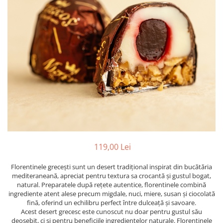
PASTE
CREME ȘI PASTE TARTINABILE
CONDIMENTE
CEAIURI GRECEȘTI
CIOCOLATĂ ȘI CACAO
HEALTHY SNACKS
SUPERALIMENTE
LACTATE
BACANIE
PRODUSE ECO / ORGANICE
PRODUSE ROMÂNEȘTI
119,00 Lei
COSMETICE
Florentinele grecești sunt un desert tradițional inspirat din bucătăria
REMEDII NATURISTE
mediteraneană, apreciat pentru textura sa crocantă și gustul bogat,
TOATE PRODUSELE
natural. Preparatele după rețete autentice, florentinele combină
ingrediente atent alese precum migdale, nuci, miere, susan și ciocolată
fină, oferind un echilibru perfect între dulceață și savoare.
Acest desert grecesc este cunoscut nu doar pentru gustul său
deosebit, ci și pentru beneficiile ingredientelor naturale. Florentinele