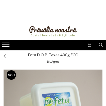
PRODUSE
NOUTĂȚI
ALIMENTE
ULEIURI ȘI UNTURI
MĂSLINE
NUCI ȘI SEMINȚE
Feta D.O.P. Taxas 400g ECO
FRUCTE DESHIDRATATE
BioAgros
ÎNDULCITORI NATURALI / MIERE
FRUCTE LA CONSERVĂ
NOU
OȚETURI ȘI SOSURI
SOSURI
FĂINĂ FĂRĂ GLUTEN
BĂUTURI / LAPTE VEGETAL
OREZ ȘI CEREALE