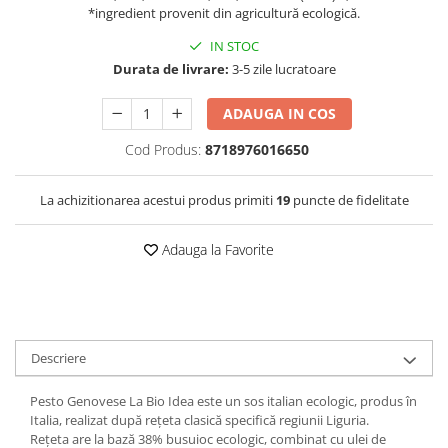
*ingredient provenit din agricultură ecologică.
IN STOC
Durata de livrare:
3-5 zile lucratoare
ADAUGA IN COS
Cod Produs:
8718976016650
La achizitionarea acestui produs primiti
19
puncte de fidelitate
Adauga la Favorite
Descriere
Pesto Genovese La Bio Idea este un sos italian ecologic, produs în
Italia, realizat după rețeta clasică specifică regiunii Liguria.
Rețeta are la bază 38% busuioc ecologic, combinat cu ulei de