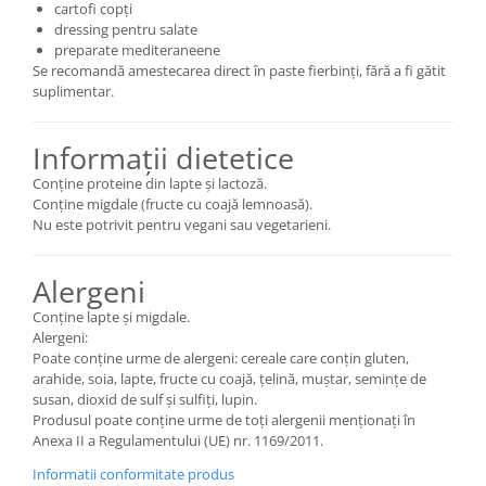
cartofi copți
dressing pentru salate
preparate mediteraneene
Se recomandă amestecarea direct în paste fierbinți, fără a fi gătit
suplimentar.
Informații dietetice
Conține proteine din lapte și lactoză.
Conține migdale (fructe cu coajă lemnoasă).
Nu este potrivit pentru vegani sau vegetarieni.
Alergeni
Conține lapte și migdale.
Alergeni:
Poate conține urme de alergeni: cereale care conțin gluten,
arahide, soia, lapte, fructe cu coajă, țelină, muștar, semințe de
susan, dioxid de sulf și sulfiți, lupin.
Produsul poate conține urme de toți alergenii menționați în
Anexa II a Regulamentului (UE) nr. 1169/2011.
Informatii conformitate produs