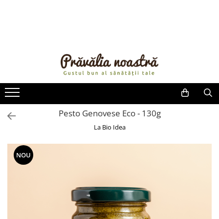
PRODUSE
NOUTĂȚI
ALIMENTE
ULEIURI ȘI UNTURI
MĂSLINE
NUCI ȘI SEMINȚE
Pesto Genovese Eco - 130g
FRUCTE DESHIDRATATE
La Bio Idea
ÎNDULCITORI NATURALI / MIERE
FRUCTE LA CONSERVĂ
NOU
OȚETURI ȘI SOSURI
SOSURI
FĂINĂ FĂRĂ GLUTEN
BĂUTURI / LAPTE VEGETAL
OREZ ȘI CEREALE