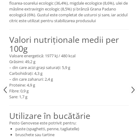
floarea-soarelui ecologic (36,4%), migdale ecologice (8,6%), ulei de
măsline extravirgin ecologic (8,5%) și brânză Grana Padano
ecologică (6%). Gustul este completat de usturoi și sare, iar acidul
citric este utilizat pentru stabilizarea produsului
Valori nutriționale medii per
100g
Valoare energetică: 1977 kJ / 480 kcal
Grăsimi: 49,2 g
– din care acizi grași saturați: 5,9 g
Carbohidrați: 4,3 g
– din care zaharuri: 2,4 g
Proteine: 4,9 g
Fibre: 0,9 g
Sare: 1,7 g
Utilizare în bucătărie
Pesto Genovese este potrivit pentru:
paste (spaghetti, penne, tagliatelle)
bruschete sau tartine