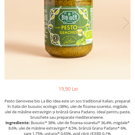
PASTE
CREME ȘI PASTE TARTINABILE
CONDIMENTE
CEAIURI GRECEȘTI
CIOCOLATĂ ȘI CACAO
HEALTHY SNACKS
SUPERALIMENTE
LACTATE
BACANIE
PRODUSE ECO / ORGANICE
PRODUSE ROMÂNEȘTI
19,90 Lei
COSMETICE
Pesto Genovese bio La Bio Idea este un sos tradițional italian, preparat
REMEDII NATURISTE
în Italia din busuioc ecologic (38%), ulei de floarea-soarelui, migdale,
TOATE PRODUSELE
ulei de măsline extravirgin și brânză Grana Padano. Ideal pentru paste,
bruschete sau preparate mediteraneene.
Ingrediente:
Busuioc* 38%, ulei de floarea-soarelui* 36,4%, migdale*
8,6%, ulei de măsline extravirgin* 8,5%, brânză Grana Padano* 6%,
sare 1,75%, usturoi* 0,65%, acid citric (E330) 0,1%.