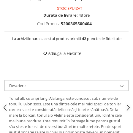
STOC EPUIZAT
Durata de livrare:
48 ore
Cod Produs:
5200365500404
La achizitionarea acestui produs primiti
42
puncte de fidelitate
Adauga la Favorite
Descriere
Tonul alb cu aripi lungi Alalunga, este cunoscut sub numele de
tonul lui Alonissos. Este una dintre cele mai mici specii de ton iar
carnea sa este considerată delicioasă și foarte sănătoasă. De la
mare la borcan, tonul alb Alelma este considerat unul dintre cele
mai bune produse. Este renumit în întreaga lume pentru gustul
său și este folosit de diverși bucătari în multe rețete. Poate spori
gustul oricărei salate și chiar și singur poate deveni un preparat