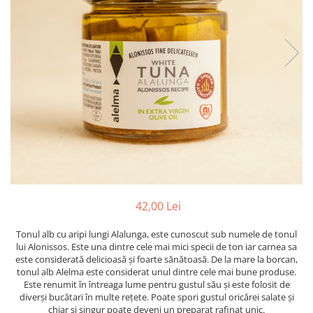
PASTE
CREME ȘI PASTE TARTINABILE
CONDIMENTE
CEAIURI GRECEȘTI
CIOCOLATĂ ȘI CACAO
HEALTHY SNACKS
SUPERALIMENTE
LACTATE
BACANIE
PRODUSE ECO / ORGANICE
PRODUSE ROMÂNEȘTI
42,00 Lei
COSMETICE
Tonul alb cu aripi lungi Alalunga, este cunoscut sub numele de tonul
REMEDII NATURISTE
lui Alonissos. Este una dintre cele mai mici specii de ton iar carnea sa
TOATE PRODUSELE
este considerată delicioasă și foarte sănătoasă. De la mare la borcan,
tonul alb Alelma este considerat unul dintre cele mai bune produse.
Este renumit în întreaga lume pentru gustul său și este folosit de
diverși bucătari în multe rețete. Poate spori gustul oricărei salate și
chiar și singur poate deveni un preparat rafinat unic.