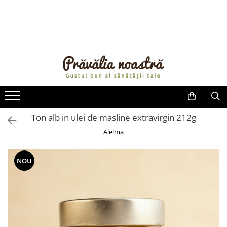
PRODUSE
NOUTĂȚI
ALIMENTE
ULEIURI ȘI UNTURI
MĂSLINE
NUCI ȘI SEMINȚE
Ton alb in ulei de masline extravirgin 212g
FRUCTE DESHIDRATATE
Alelma
ÎNDULCITORI NATURALI / MIERE
FRUCTE LA CONSERVĂ
NOU
OȚETURI ȘI SOSURI
SOSURI
FĂINĂ FĂRĂ GLUTEN
BĂUTURI / LAPTE VEGETAL
OREZ ȘI CEREALE