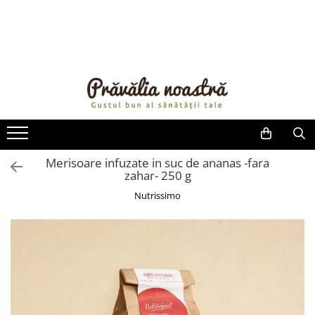
PRODUSE
NOUTĂȚI
ALIMENTE
ULEIURI ȘI UNTURI
MĂSLINE
NUCI ȘI SEMINȚE
Merisoare infuzate in suc de ananas -fara
zahar- 250 g
FRUCTE DESHIDRATATE
ÎNDULCITORI NATURALI / MIERE
Nutrissimo
FRUCTE LA CONSERVĂ
OȚETURI ȘI SOSURI
SOSURI
FĂINĂ FĂRĂ GLUTEN
BĂUTURI / LAPTE VEGETAL
OREZ ȘI CEREALE