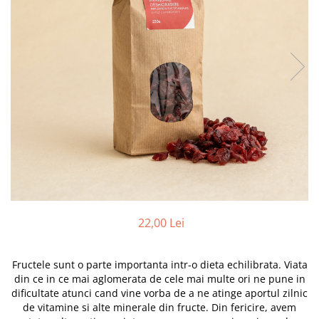
PASTE
CREME ȘI PASTE TARTINABILE
CONDIMENTE
CEAIURI GRECEȘTI
CIOCOLATĂ ȘI CACAO
HEALTHY SNACKS
SUPERALIMENTE
LACTATE
BACANIE
PRODUSE ECO / ORGANICE
PRODUSE ROMÂNEȘTI
COSMETICE
22,00 Lei
REMEDII NATURISTE
TOATE PRODUSELE
Fructele sunt o parte importanta intr-o dieta echilibrata. Viata
din ce in ce mai aglomerata de cele mai multe ori ne pune in
dificultate atunci cand vine vorba de a ne atinge aportul zilnic
de vitamine si alte minerale din fructe. Din fericire, avem