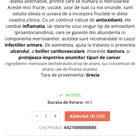
atatea alternative, printre care se numara si merisoarele.
Aceste mici fructe, uscate, usor de luat cu noi oriunde, sunt
solutia ideala si usoara de a incorpora fructele in dieta
noastra zilnica. Cu un continut ridicat de
antioxidanti
, ele
combat
inflamatia
, iar datorita unui singur tip de antioxidant
(proantocianidina), care se gaseste din abundenta in
componenta merisoarelor, acestea sunt recomandate in cazul
infectiilor urinare
. De asemenea, ajuta la tratarea si preventia
ulcerului
, a
bolilor cardiovasculare
, intareste
dantura
, si
protejeaza impotriva anumitor tipuri de cancer
.
Ingrediente: merisoare deshidratate,sirop de anans, suc concentrat de
anans, ulei de floarea soarelui.
Tara de provenienta:
Grecia
IN STOC
Durata de livrare:
48 h
ADAUGA IN COS
Cod Produs:
6421000000885