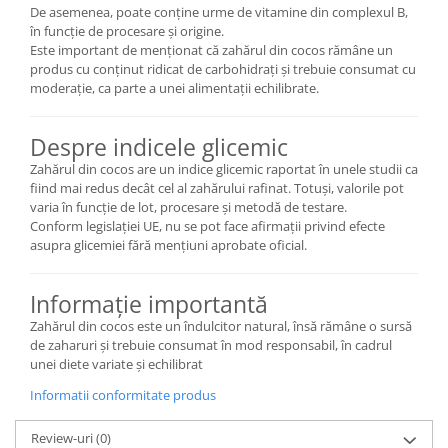
De asemenea, poate conține urme de vitamine din complexul B,
în funcție de procesare și origine.
Este important de menționat că zahărul din cocos rămâne un
produs cu conținut ridicat de carbohidrați și trebuie consumat cu
moderație, ca parte a unei alimentații echilibrate.
Despre indicele glicemic
Zahărul din cocos are un indice glicemic raportat în unele studii ca
fiind mai redus decât cel al zahărului rafinat. Totuși, valorile pot
varia în funcție de lot, procesare și metodă de testare.
Conform legislației UE, nu se pot face afirmații privind efecte
asupra glicemiei fără mențiuni aprobate oficial.
Informație importantă
Zahărul din cocos este un îndulcitor natural, însă rămâne o sursă
de zaharuri și trebuie consumat în mod responsabil, în cadrul
unei diete variate și echilibrat
Informatii conformitate produs
Review-uri
(0)