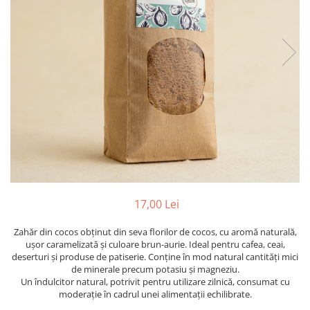
PASTE
CREME ȘI PASTE TARTINABILE
CONDIMENTE
CEAIURI GRECEȘTI
CIOCOLATĂ ȘI CACAO
HEALTHY SNACKS
SUPERALIMENTE
LACTATE
BACANIE
PRODUSE ECO / ORGANICE
PRODUSE ROMÂNEȘTI
17,00 Lei
COSMETICE
Zahăr din cocos obținut din seva florilor de cocos, cu aromă naturală,
REMEDII NATURISTE
ușor caramelizată și culoare brun-aurie. Ideal pentru cafea, ceai,
TOATE PRODUSELE
deserturi și produse de patiserie. Conține în mod natural cantități mici
de minerale precum potasiu și magneziu.
Un îndulcitor natural, potrivit pentru utilizare zilnică, consumat cu
moderație în cadrul unei alimentații echilibrate.