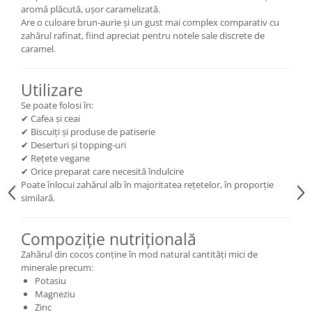
aromă plăcută, ușor caramelizată.
Are o culoare brun-aurie și un gust mai complex comparativ cu
zahărul rafinat, fiind apreciat pentru notele sale discrete de
caramel.
Utilizare
Se poate folosi în:
✔ Cafea și ceai
✔ Biscuiți și produse de patiserie
✔ Deserturi și topping-uri
✔ Rețete vegane
✔ Orice preparat care necesită îndulcire
Poate înlocui zahărul alb în majoritatea rețetelor, în proporție
similară.
Compoziție nutrițională
Zahărul din cocos conține în mod natural cantități mici de
minerale precum:
Potasiu
Magneziu
Zinc