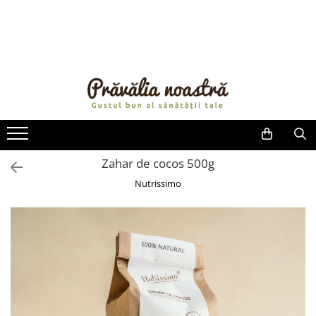
PRODUSE
NOUTĂȚI
ALIMENTE
ULEIURI ȘI UNTURI
MĂSLINE
NUCI ȘI SEMINȚE
Zahar de cocos 500g
FRUCTE DESHIDRATATE
Nutrissimo
ÎNDULCITORI NATURALI / MIERE
FRUCTE LA CONSERVĂ
OȚETURI ȘI SOSURI
SOSURI
FĂINĂ FĂRĂ GLUTEN
BĂUTURI / LAPTE VEGETAL
OREZ ȘI CEREALE