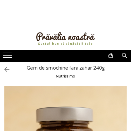
PRODUSE
NOUTĂȚI
ALIMENTE
ULEIURI ȘI UNTURI
MĂSLINE
NUCI ȘI SEMINȚE
Gem de smochine fara zahar 240g
FRUCTE DESHIDRATATE
Nutrissimo
ÎNDULCITORI NATURALI / MIERE
FRUCTE LA CONSERVĂ
OȚETURI ȘI SOSURI
SOSURI
FĂINĂ FĂRĂ GLUTEN
BĂUTURI / LAPTE VEGETAL
OREZ ȘI CEREALE