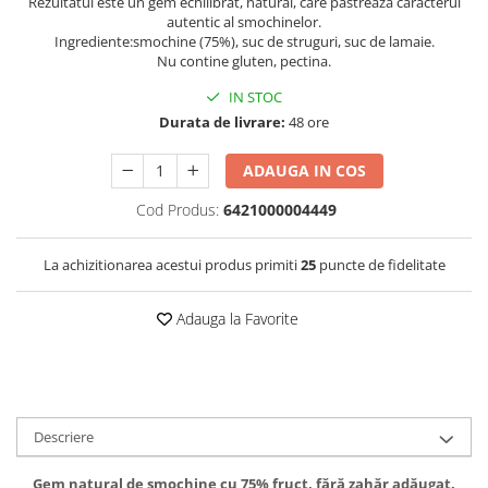
Rezultatul este un gem echilibrat, natural, care păstrează caracterul
autentic al smochinelor.
Ingrediente:smochine (75%), suc de struguri, suc de lamaie.
Nu contine gluten, pectina.
IN STOC
Durata de livrare:
48 ore
ADAUGA IN COS
Cod Produs:
6421000004449
La achizitionarea acestui produs primiti
25
puncte de fidelitate
Adauga la Favorite
Descriere
Gem natural de smochine cu 75% fruct, fără zahăr adăugat.