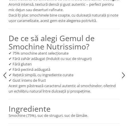
Aromă intensă, textură densă și gust autentic – perfect pentru
mic dejun sau deserturi rafinate.
Dacă îți plac smochinele bine coapte, cu dulceață naturală și note
ușor caramelizate, acest gem este alegerea potrivită.
De ce să alegi Gemul de
Smochine Nutrissimo?
✔ 75% smochine atent selecționate
✔ Fără zahăr adăugat (îndulcit cu suc de struguri)
✔ Fără gluten
✔ Fără pectină adăugată
✔ Rețetă simplă, cu ingrediente curate
✔ Gust intens de fruct
Acest gem păstrează caracterul autentic al smochinelor, oferind
un echilibru natural între dulceață și prospețime.
Ingrediente
Smochine (75%), suc de struguri, suc de lămâie.