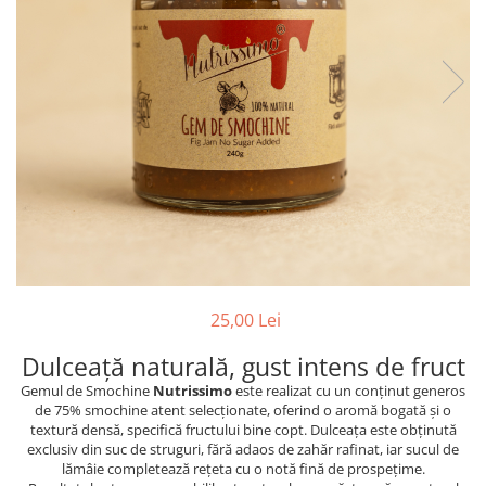
PASTE
CREME ȘI PASTE TARTINABILE
CONDIMENTE
CEAIURI GRECEȘTI
CIOCOLATĂ ȘI CACAO
HEALTHY SNACKS
SUPERALIMENTE
LACTATE
BACANIE
PRODUSE ECO / ORGANICE
PRODUSE ROMÂNEȘTI
25,00 Lei
COSMETICE
Dulceață naturală, gust intens de fruct
REMEDII NATURISTE
Gemul de Smochine
Nutrissimo
este realizat cu un conținut generos
TOATE PRODUSELE
de 75% smochine atent selecționate, oferind o aromă bogată și o
textură densă, specifică fructului bine copt. Dulceața este obținută
exclusiv din suc de struguri, fără adaos de zahăr rafinat, iar sucul de
lămâie completează rețeta cu o notă fină de prospețime.