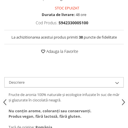
STOC EPUIZAT
Durata de livrare:
48 ore
Cod Produs:
5942330005100
La achizitionarea acestui produs primiti
38
puncte de fidelitate
Adauga la Favorite
Descriere
Fructe de aronia 100% naturale și ecologice infuzate în suc de măr
și glazurate în ciocolată neagră.
Nu conțin arome, coloranţi sau conservanţi.
Produs vegan, fără lactoză, fără gluten.
Țară de origine:
România