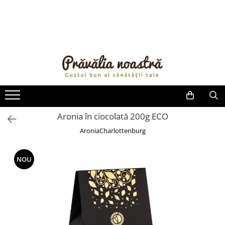
PRODUSE
NOUTĂȚI
ALIMENTE
ULEIURI ȘI UNTURI
MĂSLINE
NUCI ȘI SEMINȚE
Aronia în ciocolată 200g ECO
FRUCTE DESHIDRATATE
AroniaCharlottenburg
ÎNDULCITORI NATURALI / MIERE
FRUCTE LA CONSERVĂ
NOU
OȚETURI ȘI SOSURI
SOSURI
FĂINĂ FĂRĂ GLUTEN
BĂUTURI / LAPTE VEGETAL
OREZ ȘI CEREALE