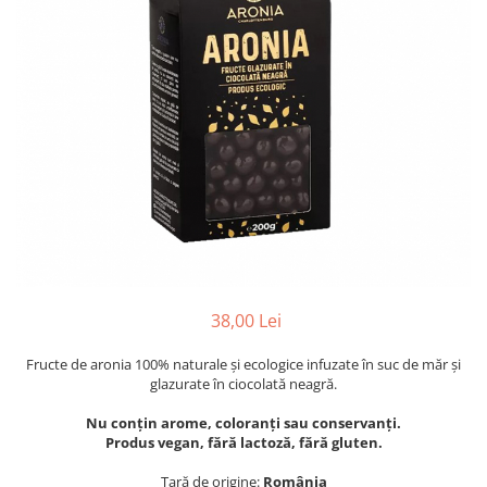
PASTE
CREME ȘI PASTE TARTINABILE
CONDIMENTE
CEAIURI GRECEȘTI
CIOCOLATĂ ȘI CACAO
HEALTHY SNACKS
SUPERALIMENTE
LACTATE
BACANIE
PRODUSE ECO / ORGANICE
PRODUSE ROMÂNEȘTI
38,00 Lei
COSMETICE
Fructe de aronia 100% naturale și ecologice infuzate în suc de măr și
REMEDII NATURISTE
glazurate în ciocolată neagră.
TOATE PRODUSELE
Nu conțin arome, coloranţi sau conservanţi.
Produs vegan, fără lactoză, fără gluten.
Țară de origine:
România