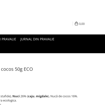
0,00
N PRAVALIE
JURNAL DIN PRAVALIE
ar cocos 50g ECO
stafide),
Nuci
26% (
caju
,
migdale
), Nucă de cocos 16%.
ra ecologica.
: