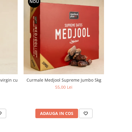
NOU
virgin cu
Curmale Medjool Supreme Jumbo 5kg
Ulei d
aciditate,
55,00 Lei
ADAUGA IN COS
AD