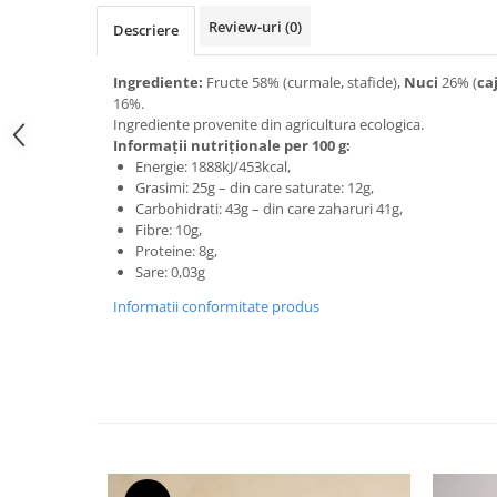
Review-uri
(0)
Descriere
Ingrediente:
Fructe 58% (curmale, stafide),
Nuci
26% (
ca
16%.
Ingrediente provenite din agricultura ecologica.
Informații nutriționale per 100 g:
Energie: 1888kJ/453kcal,
Grasimi: 25g – din care saturate: 12g,
Carbohidrati: 43g – din care zaharuri 41g,
Fibre: 10g,
Proteine: 8g,
Sare: 0,03g
Informatii conformitate produs