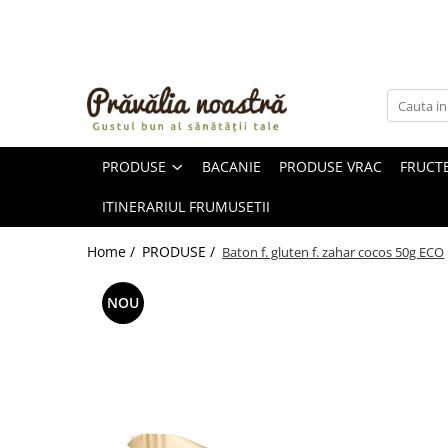
PRODUSE
NOUTĂȚI
ALIMENTE
PRODUSE
BACANIE
PRODUSE VRAC
FRUCTE
ULEIURI ȘI UNTURI
MĂSLINE
ITINERARIUL FRUMUSETII
NUCI ȘI SEMINȚE
FRUCTE DESHIDRATATE
Home /
PRODUSE /
Baton f. gluten f. zahar cocos 50g ECO
ÎNDULCITORI NATURALI / MIERE
FRUCTE LA CONSERVĂ
NOU
OȚETURI ȘI SOSURI
SOSURI
FĂINĂ FĂRĂ GLUTEN
BĂUTURI / LAPTE VEGETAL
OREZ ȘI CEREALE