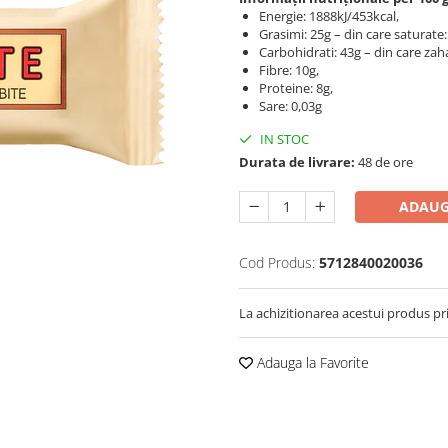
Energie: 1888kJ/453kcal,
Grasimi: 25g – din care saturate:
Carbohidrati: 43g – din care zah
Fibre: 10g,
Proteine: 8g,
Sare: 0,03g
IN STOC
Durata de livrare:
48 de ore
ADAUG
Cod Produs:
5712840020036
La achizitionarea acestui produs pr
Adauga la Favorite