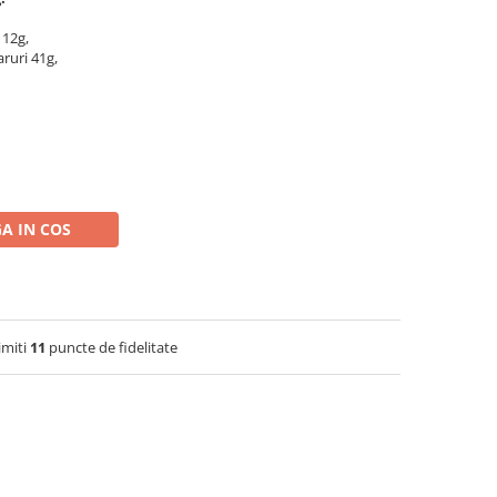
 12g,
aruri 41g,
A IN COS
imiti
11
puncte de fidelitate