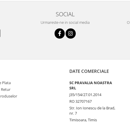
SOCIAL
Urmareste-ne in social media
OR
DATE COMERCIALE
 Plata
SC PRAVALIA NOASTRA
SRL
e Retur
J35/154/27.01.2014
Produselor
RO 32707167
Str. Ion Ionescu de la Brad,
nr. 7
Timisoara, Timis