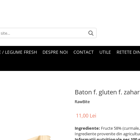
 / LEGUME FRESH
DESPRE NOI
CONTACT
UTILE
RETETE DI
Baton f. gluten f. zah
RawBite
11,00 Lei
Ingrediente:
Fructe 58% (curmale, 
Ingrediente provenite din agricultu
Informații nutriționale per 100 g