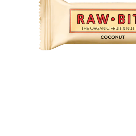
PASTE
CREME ȘI PASTE TARTINABILE
CONDIMENTE
CEAIURI GRECEȘTI
CIOCOLATĂ ȘI CACAO
HEALTHY SNACKS
SUPERALIMENTE
LACTATE
BACANIE
PRODUSE ECO / ORGANICE
PRODUSE ROMÂNEȘTI
COSMETICE
REMEDII NATURISTE
TOATE PRODUSELE