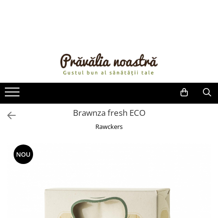
PRODUSE
NOUTĂȚI
ALIMENTE
ULEIURI ȘI UNTURI
MĂSLINE
NUCI ȘI SEMINȚE
Brawnza fresh ECO
FRUCTE DESHIDRATATE
Rawckers
ÎNDULCITORI NATURALI / MIERE
FRUCTE LA CONSERVĂ
NOU
OȚETURI ȘI SOSURI
SOSURI
FĂINĂ FĂRĂ GLUTEN
BĂUTURI / LAPTE VEGETAL
OREZ ȘI CEREALE