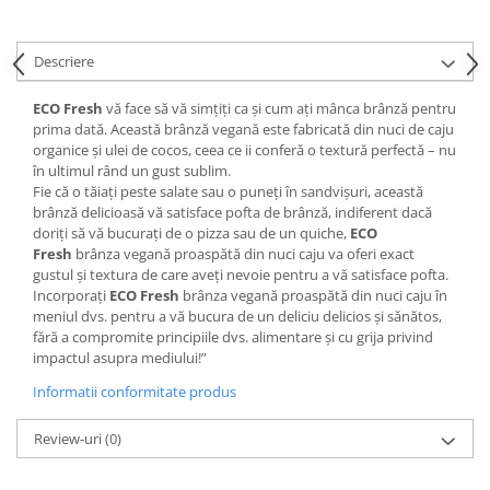
Descriere
ECO Fresh
vă face să vă simțiți ca și cum ați mânca brânză pentru
prima dată. Această brânză vegană este fabricată din nuci de caju
organice și ulei de cocos, ceea ce ii conferă o textură perfectă – nu
în ultimul rând un gust sublim.
Fie că o tăiați peste salate sau o puneți în sandvișuri, această
brânză delicioasă vă satisface pofta de brânză, indiferent dacă
doriți să vă bucurați de o pizza sau de un quiche,
ECO
Fresh
brânza vegană proaspătă din nuci caju va oferi exact
gustul și textura de care aveți nevoie pentru a vă satisface pofta.
Incorporați
ECO Fresh
brânza vegană proaspătă din nuci caju în
meniul dvs. pentru a vă bucura de un deliciu delicios și sănătos,
fără a compromite principiile dvs. alimentare și cu grija privind
impactul asupra mediului!”
Informatii conformitate produs
Review-uri
(0)