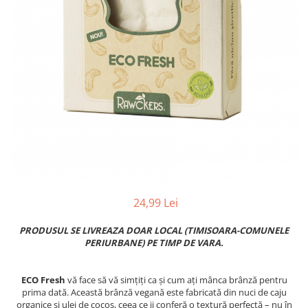
PASTE
CREME ȘI PASTE TARTINABILE
CONDIMENTE
CEAIURI GRECEȘTI
CIOCOLATĂ ȘI CACAO
HEALTHY SNACKS
SUPERALIMENTE
LACTATE
BACANIE
PRODUSE ECO / ORGANICE
PRODUSE ROMÂNEȘTI
24,99 Lei
COSMETICE
PRODUSUL SE LIVREAZA DOAR LOCAL (TIMISOARA-COMUNELE
REMEDII NATURISTE
PERIURBANE) PE TIMP DE VARA.
TOATE PRODUSELE
ECO Fresh
vă face să vă simțiți ca și cum ați mânca brânză pentru
prima dată. Această brânză vegană este fabricată din nuci de caju
organice și ulei de cocos, ceea ce ii conferă o textură perfectă – nu în