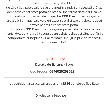
ultimul rând un gust sublim.
Fie că o tăiați peste salate sau o puneți în sandvișuri, această brânză
delicioasă vă satisface pofta de brânză, indiferent dacă doriți să vă
bucurați de o pizza sau de un quiche,
ECO Fresh
brânza vegană
proaspătă din nuci caju va oferi exact gustul și textura de care aveți
nevoie pentru a vă satisface pofta.
Incorporați
ECO Fresh
brânza vegană proaspătă din nuci caju în
meniul dvs. pentru a vă bucura de un deliciu delicios și sănătos, fără a
compromite principiile dvs. alimentare și cu grija privind impactul
asupra mediului!”
STOC EPUIZAT
Durata de livrare:
48 ore
Cod Produs:
0694026253023
La achizitionarea acestui produs primiti
24
puncte de fidelitate
Adauga la Favorite