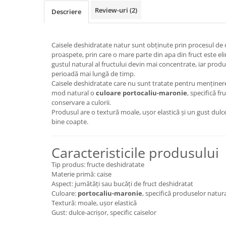
Review-uri
(2)
Descriere
Caisele deshidratate natur sunt obținute prin procesul de 
proaspete, prin care o mare parte din apa din fruct este eli
gustul natural al fructului devin mai concentrate, iar produ
perioadă mai lungă de timp.
Caisele deshidratate care nu sunt tratate pentru menținere
mod natural o
culoare portocaliu-maronie
, specifică f
conservare a culorii.
Produsul are o textură moale, ușor elastică și un gust dulce-
bine coapte.
Caracteristicile produsului
Tip produs: fructe deshidratate
Materie primă: caise
Aspect: jumătăți sau bucăți de fruct deshidratat
Culoare:
portocaliu-maronie
, specifică produselor natur
Textură: moale, ușor elastică
Gust: dulce-acrișor, specific caiselor