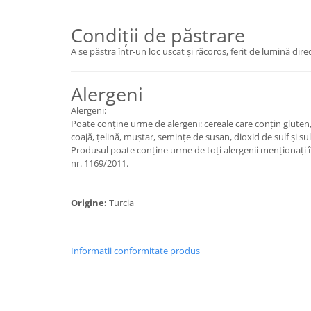
Condiții de păstrare
A se păstra într-un loc uscat și răcoros, ferit de lumină dire
Alergeni
Alergeni:
Poate conține urme de alergeni: cereale care conțin gluten, 
coajă, țelină, muștar, semințe de susan, dioxid de sulf și sulf
Produsul poate conține urme de toți alergenii menționați 
nr. 1169/2011.
Origine:
Turcia
Informatii conformitate produs