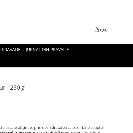
0,00
N PRAVALIE
JURNAL DIN PRAVALIE
ur - 250 g
cte uscate obținute prin deshidratarea caiselor bine coapte,
ortocaliu-maronie
, caracteristică produselor naturale, o