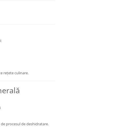
:
e rețete culinare.
nerală
i
și de procesul de deshidratare.