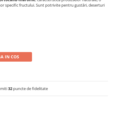
r specific fructului. Sunt potrivite pentru gustări, deserturi
A IN COS
imiti
32
puncte de fidelitate