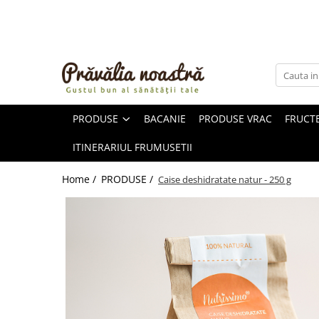
PRODUSE
NOUTĂȚI
ALIMENTE
PRODUSE
BACANIE
PRODUSE VRAC
FRUCTE
ULEIURI ȘI UNTURI
MĂSLINE
ITINERARIUL FRUMUSETII
NUCI ȘI SEMINȚE
FRUCTE DESHIDRATATE
Home /
PRODUSE /
Caise deshidratate natur - 250 g
ÎNDULCITORI NATURALI / MIERE
FRUCTE LA CONSERVĂ
OȚETURI ȘI SOSURI
SOSURI
FĂINĂ FĂRĂ GLUTEN
BĂUTURI / LAPTE VEGETAL
OREZ ȘI CEREALE