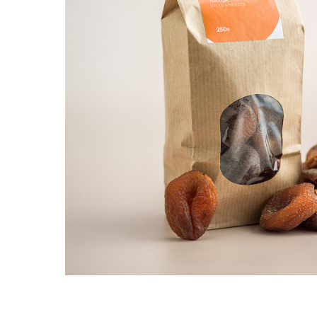
PASTE
CREME ȘI PASTE TARTINABILE
CONDIMENTE
CEAIURI GRECEȘTI
CIOCOLATĂ ȘI CACAO
HEALTHY SNACKS
SUPERALIMENTE
LACTATE
BACANIE
PRODUSE ECO / ORGANICE
PRODUSE ROMÂNEȘTI
COSMETICE
REMEDII NATURISTE
TOATE PRODUSELE