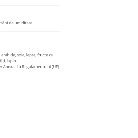
ctă și de umiditate.
arahide, soia, lapte, fructe cu
iți, lupin.
în Anexa II a Regulamentului (UE)