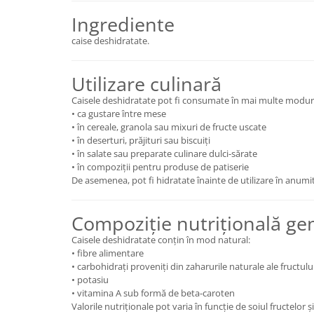
Ingrediente
caise deshidratate.
Utilizare culinară
Caisele deshidratate pot fi consumate în mai multe moduri
• ca gustare între mese
• în cereale, granola sau mixuri de fructe uscate
• în deserturi, prăjituri sau biscuiți
• în salate sau preparate culinare dulci-sărate
• în compoziții pentru produse de patiserie
De asemenea, pot fi hidratate înainte de utilizare în anumit
Compoziție nutrițională ge
Caisele deshidratate conțin în mod natural:
• fibre alimentare
• carbohidrați proveniți din zaharurile naturale ale fructulu
• potasiu
• vitamina A sub formă de beta-caroten
Valorile nutriționale pot varia în funcție de soiul fructelor 