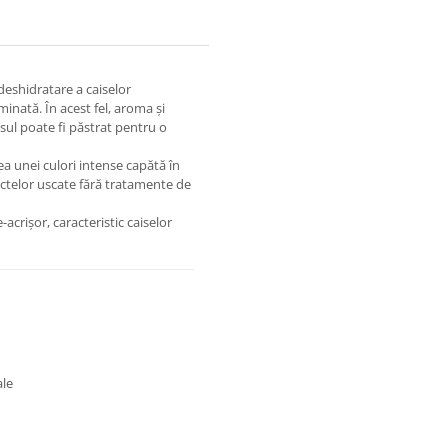
deshidratare a caiselor
minată. În acest fel, aroma și
sul poate fi păstrat pentru o
a unei culori intense capătă în
ructelor uscate fără tratamente de
acrișor, caracteristic caiselor
ale