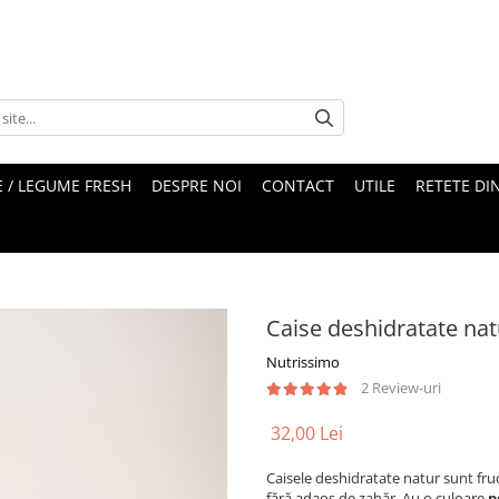
 / LEGUME FRESH
DESPRE NOI
CONTACT
UTILE
RETETE DI
Caise deshidratate nat
Nutrissimo
2 Review-uri
32,00 Lei
Caisele deshidratate natur sunt fru
fără adaos de zahăr. Au o culoare
p