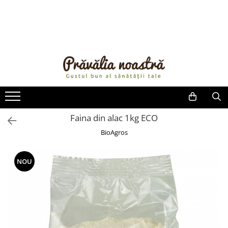
PRODUSE
NOUTĂȚI
ALIMENTE
ULEIURI ȘI UNTURI
MĂSLINE
NUCI ȘI SEMINȚE
Faina din alac 1kg ECO
FRUCTE DESHIDRATATE
BioAgros
ÎNDULCITORI NATURALI / MIERE
FRUCTE LA CONSERVĂ
NOU
OȚETURI ȘI SOSURI
SOSURI
FĂINĂ FĂRĂ GLUTEN
BĂUTURI / LAPTE VEGETAL
OREZ ȘI CEREALE