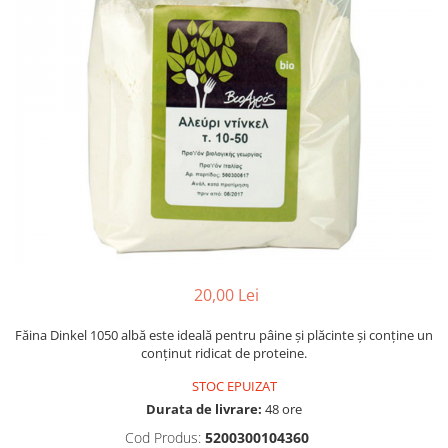
PASTE
CREME ȘI PASTE TARTINABILE
CONDIMENTE
CEAIURI GRECEȘTI
CIOCOLATĂ ȘI CACAO
HEALTHY SNACKS
SUPERALIMENTE
LACTATE
BACANIE
PRODUSE ECO / ORGANICE
PRODUSE ROMÂNEȘTI
20,00 Lei
COSMETICE
Făina Dinkel 1050 albă este ideală pentru pâine și plăcinte și conține un
REMEDII NATURISTE
conținut ridicat de proteine.
TOATE PRODUSELE
STOC EPUIZAT
Durata de livrare:
48 ore
Cod Produs:
5200300104360