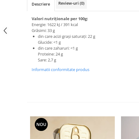
Review-uri
(0)
Descriere
Valori nutriționale per 100g:
Energie: 1622 kJ / 391 kcal
Grăsimi: 33 g
din care acizi grași saturați: 22 g
Glucide: <1 g
din care zaharuri: <1 g
Proteine: 24 g
Sare: 2,7 g
Informatii conformitate produs
NOU