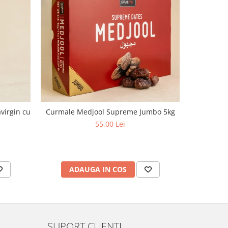
virgin cu
Curmale Medjool Supreme Jumbo 5kg
Ulei d
aciditate,
55,00 Lei
ADAUGA IN COS
AD
SUPORT CLIENTI