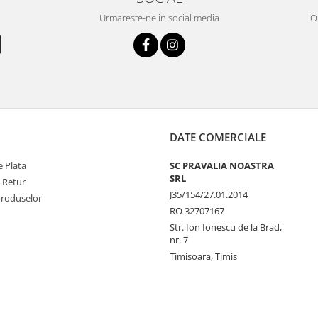
Urmareste-ne in social media
OR
DATE COMERCIALE
 Plata
SC PRAVALIA NOASTRA
SRL
e Retur
J35/154/27.01.2014
Produselor
RO 32707167
Str. Ion Ionescu de la Brad,
nr. 7
Timisoara, Timis