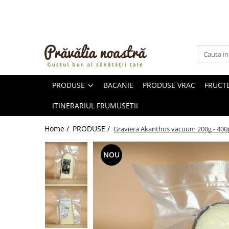
PRODUSE
NOUTĂȚI
ALIMENTE
PRODUSE
BACANIE
PRODUSE VRAC
FRUCTE
ULEIURI ȘI UNTURI
MĂSLINE
ITINERARIUL FRUMUSETII
NUCI ȘI SEMINȚE
FRUCTE DESHIDRATATE
Home /
PRODUSE /
Graviera Akanthos vacuum 200g - 400g 
ÎNDULCITORI NATURALI / MIERE
FRUCTE LA CONSERVĂ
NOU
OȚETURI ȘI SOSURI
SOSURI
FĂINĂ FĂRĂ GLUTEN
BĂUTURI / LAPTE VEGETAL
OREZ ȘI CEREALE