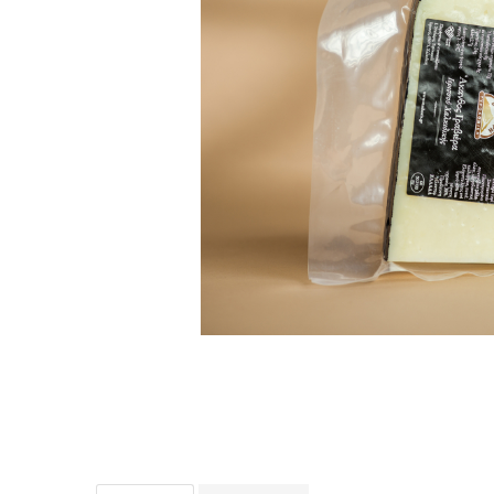
PASTE
CREME ȘI PASTE TARTINABILE
CONDIMENTE
CEAIURI GRECEȘTI
CIOCOLATĂ ȘI CACAO
HEALTHY SNACKS
SUPERALIMENTE
LACTATE
BACANIE
PRODUSE ECO / ORGANICE
PRODUSE ROMÂNEȘTI
COSMETICE
REMEDII NATURISTE
TOATE PRODUSELE