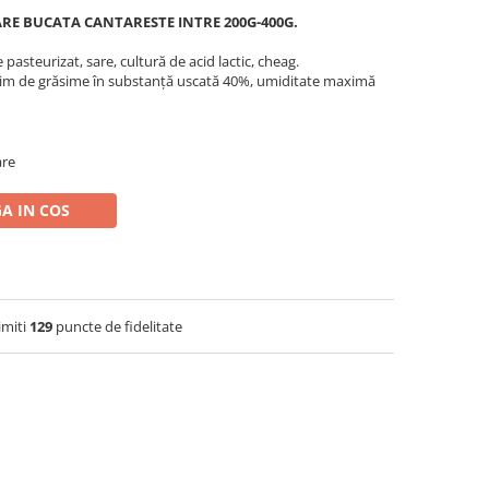
ECARE BUCATA CANTARESTE INTRE 200G-400G.
 pasteurizat, sare, cultură de acid lactic, cheag.
m de grăsime în substanță uscată 40%, umiditate maximă
are
A IN COS
imiti
129
puncte de fidelitate