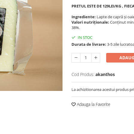
PRETUL ESTE DE 129LEI/KG , FI
Ingrediente:
Lapte de capră și oaie
Valori nutriționale:
Conținut mini
38%.
IN STOC
Durata de livrare:
3-5 zile lucrato
ADAUG
Cod Produs:
akanthos
La achizitionarea acestui produs pr
Adauga la Favorite