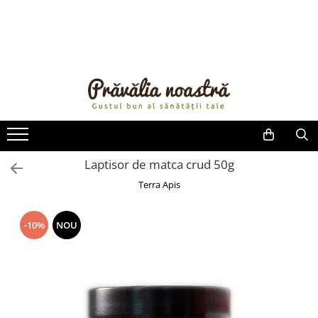
PRODUSE
NOUTĂȚI
ALIMENTE
ULEIURI ȘI UNTURI
MĂSLINE
NUCI ȘI SEMINȚE
Laptisor de matca crud 50g
FRUCTE DESHIDRATATE
Terra Apis
ÎNDULCITORI NATURALI / MIERE
FRUCTE LA CONSERVĂ
-10%
NOU
OȚETURI ȘI SOSURI
SOSURI
FĂINĂ FĂRĂ GLUTEN
BĂUTURI / LAPTE VEGETAL
OREZ ȘI CEREALE