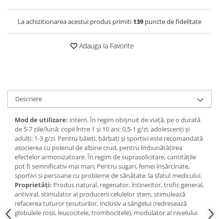
La achizitionarea acestui produs primiti
139
puncte de fidelitate
Adauga la Favorite
Descriere
Mod de utilizare:
intern. În regim obișnuit de viață, pe o durată
de 5-7 zile/lună: copii între 1 și 10 ani: 0,5-1 g/zi; adolescenți și
adulți: 1-3 g/zi. Pentru băieți, bărbați și sportivi este recomandată
asocierea cu polenul de albine crud, pentru îmbunătățirea
efectelor armonizatoare. În regim de suprasolicitare, cantitățile
pot fi semnificativ mai mari; Pentru sugari, femei însărcinate,
sportivi și persoane cu probleme de sănătate: la sfatul medicului.
Proprietăți:
Produs natural, regenator, întineritor, trofic general,
antiviral, stimulator al producerii celulelor stem, stimulează
refacerea tuturor țesuturilor, inclusiv a sângelui (redresează
globulele roșii, leucocitele, trombocitele), modulator al nivelului