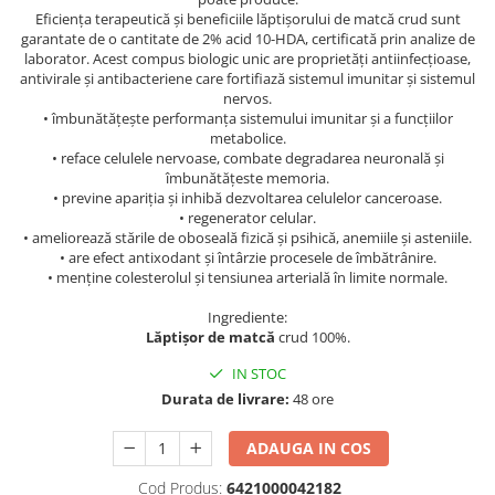
Eficienţa terapeutică şi beneficiile lăptişorului de matcă crud sunt
garantate de o cantitate de 2% acid 10-HDA, certificată prin analize de
laborator. Acest compus biologic unic are proprietăţi antiinfecţioase,
antivirale şi antibacteriene care fortifiază sistemul imunitar şi sistemul
nervos.
• îmbunătățește performanța sistemului imunitar și a funcțiilor
metabolice.
• reface celulele nervoase, combate degradarea neuronală și
îmbunătățeste memoria.
• previne apariția și inhibă dezvoltarea celulelor canceroase.
• regenerator celular.
• ameliorează stările de oboseală fizică și psihică, anemiile și asteniile.
• are efect antixodant și întârzie procesele de îmbătrânire.
• menține colesterolul și tensiunea arterială în limite normale.
Ingrediente:
Lăptişor de matcă
crud 100%.
IN STOC
Durata de livrare:
48 ore
ADAUGA IN COS
Cod Produs:
6421000042182