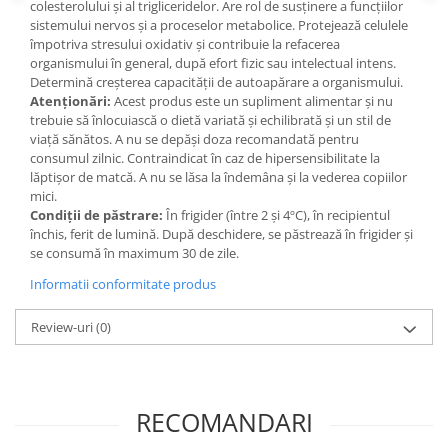
colesterolului și al trigliceridelor. Are rol de susținere a funcțiilor
sistemului nervos și a proceselor metabolice. Protejează celulele
împotriva stresului oxidativ și contribuie la refacerea
organismului în general, după efort fizic sau intelectual intens.
Determină creșterea capacității de autoapărare a organismului.
Atenționări:
Acest produs este un supliment alimentar și nu
trebuie să înlocuiască o dietă variată și echilibrată și un stil de
viață sănătos. A nu se depăși doza recomandată pentru
consumul zilnic. Contraindicat în caz de hipersensibilitate la
lăptișor de matcă. A nu se lăsa la îndemâna și la vederea copiilor
mici.
Condiții de păstrare:
În frigider (între 2 și 4ºC), în recipientul
închis, ferit de lumină. După deschidere, se păstrează în frigider și
se consumă în maximum 30 de zile.
Informatii conformitate produs
Review-uri
(0)
RECOMANDARI