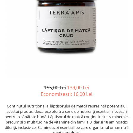
PASTE
CREME ȘI PASTE TARTINABILE
CONDIMENTE
CEAIURI GRECEȘTI
CIOCOLATĂ ȘI CACAO
HEALTHY SNACKS
SUPERALIMENTE
LACTATE
BACANIE
PRODUSE ECO / ORGANICE
PRODUSE ROMÂNEȘTI
155,00 Lei
139,00 Lei
COSMETICE
Economisesti:
16,00
Lei
REMEDII NATURISTE
Conținutul nutrițional al lăptișorului de matcă reprezintă potențialul
TOATE PRODUSELE
acestui produs, deoarece oferă o serie de nutrienți esențiali, necesari
pentru o sănătate bună. Lăptișorul de matcă conține inclusiv minerale,
precum și o multitudine de vitamine din familia B, dar si 18 aminoacizi
diferiți, inclusiv cei 8 aminoacizi esențiali pe care organismul uman nu îi
poate produce.