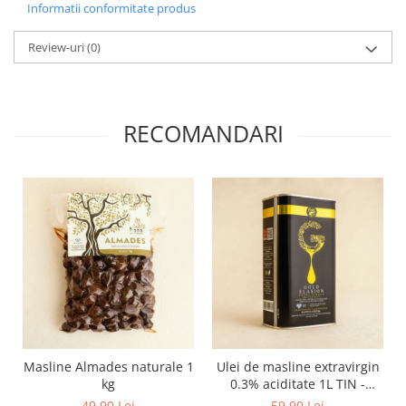
Informatii conformitate produs
Review-uri
(0)
RECOMANDARI
Masline Almades naturale 1
Ulei de masline extravirgin
kg
0.3% aciditate 1L TIN -
presat la rece
49,90 Lei
59,90 Lei