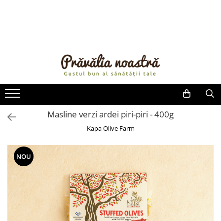
PRODUSE
NOUTĂȚI
ALIMENTE
ULEIURI ȘI UNTURI
MĂSLINE
NUCI ȘI SEMINȚE
Masline verzi ardei piri-piri - 400g
FRUCTE DESHIDRATATE
Kapa Olive Farm
ÎNDULCITORI NATURALI / MIERE
FRUCTE LA CONSERVĂ
NOU
OȚETURI ȘI SOSURI
SOSURI
FĂINĂ FĂRĂ GLUTEN
BĂUTURI / LAPTE VEGETAL
OREZ ȘI CEREALE