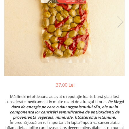
PASTE
CREME ȘI PASTE TARTINABILE
CONDIMENTE
CEAIURI GRECEȘTI
CIOCOLATĂ ȘI CACAO
HEALTHY SNACKS
SUPERALIMENTE
LACTATE
BACANIE
PRODUSE ECO / ORGANICE
PRODUSE ROMÂNEȘTI
37,00 Lei
COSMETICE
Măslinele întotdeauna au avut o reputație foarte bună și au fost
REMEDII NATURISTE
considerate medicament în multe cazuri de-a lungul istoriei.
Pe lângă
TOATE PRODUSELE
doza de energie pe care o dau organismului tău, ele au în
componența lor cantități semnificative de antioxidanți de
proveniență vegetală, minerale, fitosteroli și vitamine.
Împreună joacă un rol important în lupta împotriva cancerului, a
inflamației, a bolilor cardiovasculare, degenerative, diabet și nu numai.