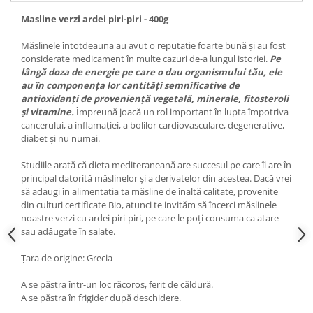
Masline verzi ardei piri-piri - 400g
Măslinele întotdeauna au avut o reputație foarte bună și au fost
considerate medicament în multe cazuri de-a lungul istoriei.
Pe
lângă doza de energie pe care o dau organismului tău, ele
au în componența lor cantități semnificative de
antioxidanți de proveniență vegetală, minerale, fitosteroli
și vitamine.
Împreună joacă un rol important în lupta împotriva
cancerului, a inflamației, a bolilor cardiovasculare, degenerative,
diabet și nu numai.
Studiile arată că dieta mediteraneană are succesul pe care îl are în
principal datorită măslinelor și a derivatelor din acestea. Dacă vrei
să adaugi în alimentația ta măsline de înaltă calitate, provenite
din culturi certificate Bio, atunci te invităm să încerci măslinele
noastre verzi cu ardei piri-piri, pe care le poți consuma ca atare
sau adăugate în salate.
Țara de origine: Grecia
A se păstra într-un loc răcoros, ferit de căldură.
A se păstra în frigider după deschidere.