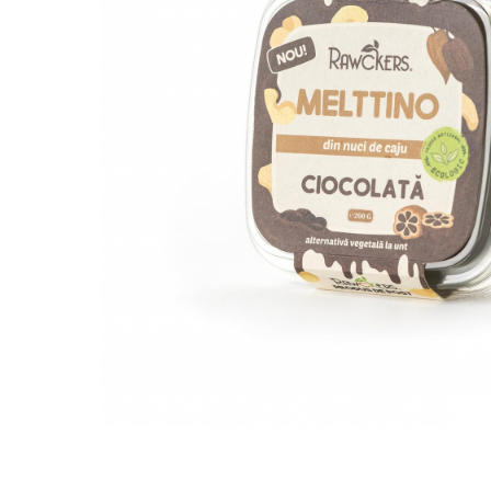
PASTE
CREME ȘI PASTE TARTINABILE
CONDIMENTE
CEAIURI GRECEȘTI
CIOCOLATĂ ȘI CACAO
HEALTHY SNACKS
SUPERALIMENTE
LACTATE
BACANIE
PRODUSE ECO / ORGANICE
PRODUSE ROMÂNEȘTI
COSMETICE
REMEDII NATURISTE
TOATE PRODUSELE