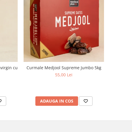
virgin cu
Curmale Medjool Supreme Jumbo 5kg
Ulei d
aciditate,
55,00 Lei
ADAUGA IN COS
AD