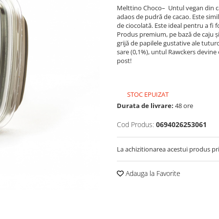
Melttino Choco– Untul vegan din ca
adaos de pudră de cacao. Este simi
de ciocolată. Este ideal pentru a fi f
Produs premium, pe bază de caju și o
grijă de papilele gustative ale tutur
sare (0,1%), untul Rawckers devine o 
post!
STOC EPUIZAT
Durata de livrare:
48 ore
Cod Produs:
0694026253061
La achizitionarea acestui produs pr
Adauga la Favorite