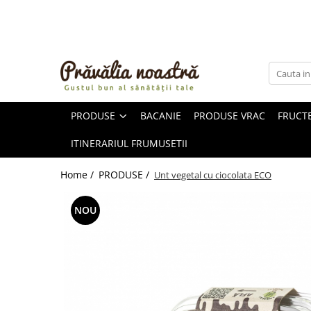
PRODUSE
NOUTĂȚI
ALIMENTE
PRODUSE
BACANIE
PRODUSE VRAC
FRUCTE
ULEIURI ȘI UNTURI
MĂSLINE
ITINERARIUL FRUMUSETII
NUCI ȘI SEMINȚE
FRUCTE DESHIDRATATE
Home /
PRODUSE /
Unt vegetal cu ciocolata ECO
ÎNDULCITORI NATURALI / MIERE
FRUCTE LA CONSERVĂ
NOU
OȚETURI ȘI SOSURI
SOSURI
FĂINĂ FĂRĂ GLUTEN
BĂUTURI / LAPTE VEGETAL
OREZ ȘI CEREALE