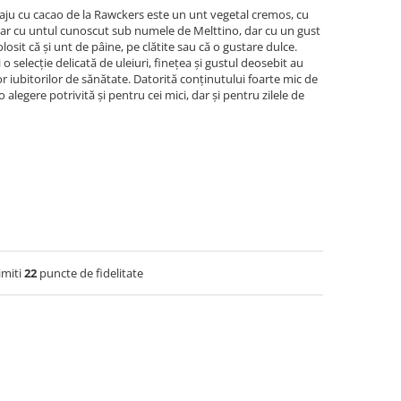
ju cu cacao de la Rawckers este un unt vegetal cremos, cu
lar cu untul cunoscut sub numele de Melttino, dar cu un gust
olosit că și unt de pâine, pe clătite sau că o gustare dulce.
 selecție delicată de uleiuri, finețea și gustul deosebit au
or iubitorilor de sănătate. Datorită conținutului foarte mic de
alegere potrivită și pentru cei mici, dar și pentru zilele de
imiti
22
puncte de fidelitate