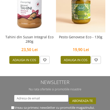
Tahini din Susan Integral Eco
Pesto Genovese Eco - 130g
280g
23,50 Lei
19,90 Lei
ADAUGA IN COS
ADAUGA IN COS
NEWSLETTER
Nu rata ofertele si promotiile noastre
Vreau sa primesc newsletter cu promotiile magazinului.