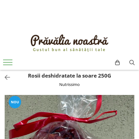
PRODUSE
NOUTĂȚI
ALIMENTE
ULEIURI ȘI UNTURI
MĂSLINE
NUCI ȘI SEMINȚE
Rosii deshidratate la soare 250G
FRUCTE DESHIDRATATE
Nutrissimo
ÎNDULCITORI NATURALI / MIERE
FRUCTE LA CONSERVĂ
OȚETURI ȘI SOSURI
NOU
SOSURI
FĂINĂ FĂRĂ GLUTEN
BĂUTURI / LAPTE VEGETAL
OREZ ȘI CEREALE