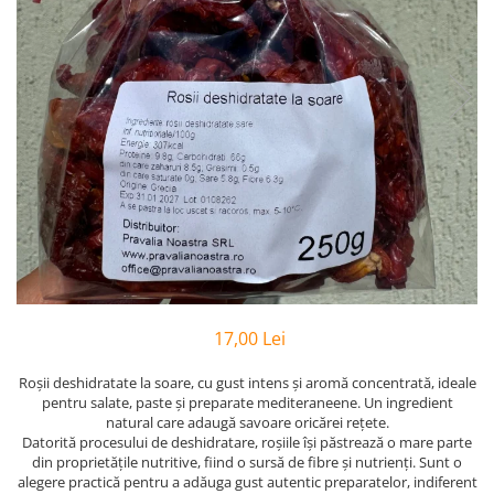
PASTE
CREME ȘI PASTE TARTINABILE
CONDIMENTE
CEAIURI GRECEȘTI
CIOCOLATĂ ȘI CACAO
HEALTHY SNACKS
SUPERALIMENTE
LACTATE
BACANIE
PRODUSE ECO / ORGANICE
PRODUSE ROMÂNEȘTI
17,00 Lei
COSMETICE
REMEDII NATURISTE
Roșii deshidratate la soare, cu gust intens și aromă concentrată, ideale
pentru salate, paste și preparate mediteraneene. Un ingredient
TOATE PRODUSELE
natural care adaugă savoare oricărei rețete.
Datorită procesului de deshidratare, roșiile își păstrează o mare parte
din proprietățile nutritive, fiind o sursă de fibre și nutrienți. Sunt o
alegere practică pentru a adăuga gust autentic preparatelor, indiferent