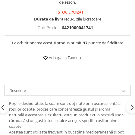
de sezon.
STOC EPUIZAT
Durata de livrare:
3-5 zile lucratoare
Cod Produs:
6421000041741
La achizitionarea acestui produs primiti
17
puncte de fidelitate
Adauga la Favorite
Descriere
Roșiile deshidratate la soare sunt obținute prin uscarea lentă a
roșiilor coapte, proces care concentrează gustul și aroma
naturală a acestora. Rezultatul este un produs cu o textură ușor
cărnoasă și un gust intens, dulce-acrișor, specific roșiilor bine
coapte.
Acestea sunt utilizate frecvent în bucătăria mediteraneană și pot