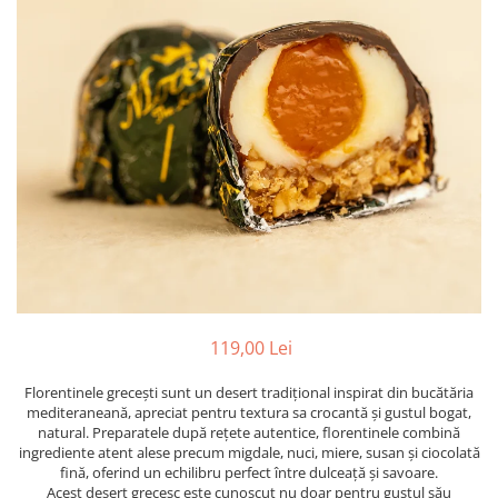
PASTE
CREME ȘI PASTE TARTINABILE
CONDIMENTE
CEAIURI GRECEȘTI
CIOCOLATĂ ȘI CACAO
HEALTHY SNACKS
SUPERALIMENTE
LACTATE
BACANIE
PRODUSE ECO / ORGANICE
PRODUSE ROMÂNEȘTI
COSMETICE
119,00 Lei
REMEDII NATURISTE
Florentinele grecești sunt un desert tradițional inspirat din bucătăria
TOATE PRODUSELE
mediteraneană, apreciat pentru textura sa crocantă și gustul bogat,
natural. Preparatele după rețete autentice, florentinele combină
ingrediente atent alese precum migdale, nuci, miere, susan și ciocolată
fină, oferind un echilibru perfect între dulceață și savoare.
Acest desert grecesc este cunoscut nu doar pentru gustul său