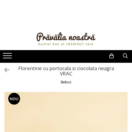
PRODUSE
NOUTĂȚI
ALIMENTE
ULEIURI ȘI UNTURI
MĂSLINE
NUCI ȘI SEMINȚE
Florentine cu portocala si ciocolata neagra
VRAC
FRUCTE DESHIDRATATE
ÎNDULCITORI NATURALI / MIERE
Bekos
FRUCTE LA CONSERVĂ
OȚETURI ȘI SOSURI
NOU
SOSURI
FĂINĂ FĂRĂ GLUTEN
BĂUTURI / LAPTE VEGETAL
OREZ ȘI CEREALE