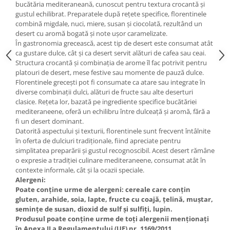
bucătăria mediteraneană, cunoscut pentru textura crocantă și
gustul echilibrat. Preparatele după rețete specifice, florentinele
combină migdale, nuci, miere, susan și ciocolată, rezultând un
desert cu aromă bogată și note ușor caramelizate.
În gastronomia grecească, acest tip de desert este consumat atât
ca gustare dulce, cât și ca desert servit alături de cafea sau ceai.
Structura crocantă și combinația de arome îl fac potrivit pentru
platouri de desert, mese festive sau momente de pauză dulce.
Florentinele grecești pot fi consumate ca atare sau integrate în
diverse combinații dulci, alături de fructe sau alte deserturi
clasice. Rețeta lor, bazată pe ingrediente specifice bucătăriei
mediteraneene, oferă un echilibru între dulceață și aromă, fără a
fi un desert dominant.
Datorită aspectului și texturii, florentinele sunt frecvent întâlnite
în oferta de dulciuri tradiționale, fiind apreciate pentru
simplitatea preparării și gustul recognoscibil. Acest desert rămâne
o expresie a tradiției culinare mediteraneene, consumat atât în
contexte informale, cât și la ocazii speciale.
Alergeni:
Poate conține urme de alergeni: cereale care conțin
gluten, arahide, soia, lapte, fructe cu coajă, țelină, muștar,
semințe de susan, dioxid de sulf și sulfiți, lupin.
Produsul poate conține urme de toți alergenii menționați
în Anexa II a Regulamentului (UE) nr. 1169/2011.