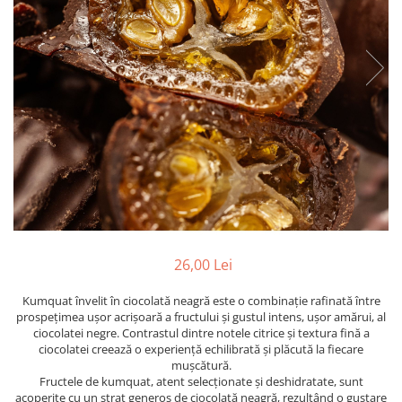
PASTE
CREME ȘI PASTE TARTINABILE
CONDIMENTE
CEAIURI GRECEȘTI
CIOCOLATĂ ȘI CACAO
HEALTHY SNACKS
SUPERALIMENTE
LACTATE
BACANIE
PRODUSE ECO / ORGANICE
PRODUSE ROMÂNEȘTI
26,00 Lei
COSMETICE
Kumquat învelit în ciocolată neagră este o combinație rafinată între
REMEDII NATURISTE
prospețimea ușor acrișoară a fructului și gustul intens, ușor amărui, al
TOATE PRODUSELE
ciocolatei negre. Contrastul dintre notele citrice și textura fină a
ciocolatei creează o experiență echilibrată și plăcută la fiecare
mușcătură.
Fructele de kumquat, atent selecționate și deshidratate, sunt
acoperite cu un strat generos de ciocolată neagră, rezultând o gustare