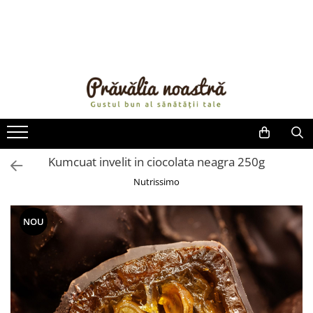
PRODUSE
NOUTĂȚI
ALIMENTE
ULEIURI ȘI UNTURI
MĂSLINE
NUCI ȘI SEMINȚE
Kumcuat invelit in ciocolata neagra 250g
FRUCTE DESHIDRATATE
Nutrissimo
ÎNDULCITORI NATURALI / MIERE
FRUCTE LA CONSERVĂ
NOU
OȚETURI ȘI SOSURI
SOSURI
FĂINĂ FĂRĂ GLUTEN
BĂUTURI / LAPTE VEGETAL
OREZ ȘI CEREALE