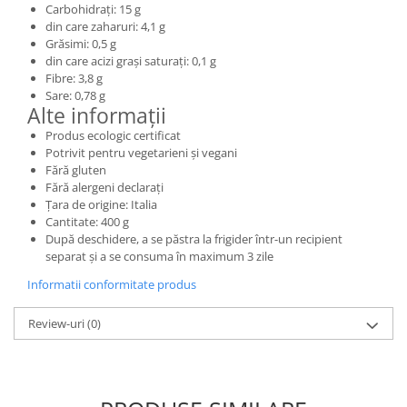
Carbohidrați: 15 g
din care zaharuri: 4,1 g
Grăsimi: 0,5 g
din care acizi grași saturați: 0,1 g
Fibre: 3,8 g
Sare: 0,78 g
Alte informații
Produs ecologic certificat
Potrivit pentru vegetarieni și vegani
Fără gluten
Fără alergeni declarați
Țara de origine: Italia
Cantitate: 400 g
După deschidere, a se păstra la frigider într-un recipient
separat și a se consuma în maximum 3 zile
Informatii conformitate produs
Review-uri
(0)