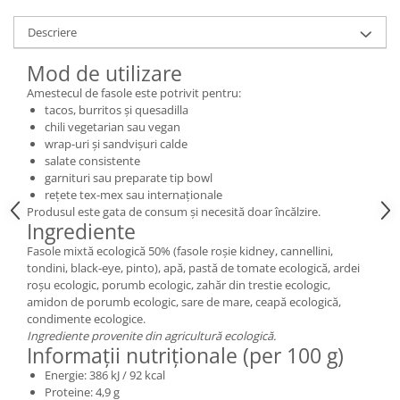
Descriere
Mod de utilizare
Amestecul de fasole este potrivit pentru:
tacos, burritos și quesadilla
chili vegetarian sau vegan
wrap-uri și sandvișuri calde
salate consistente
garnituri sau preparate tip bowl
rețete tex-mex sau internaționale
Produsul este gata de consum și necesită doar încălzire.
Ingrediente
Fasole mixtă ecologică 50% (fasole roșie kidney, cannellini,
tondini, black-eye, pinto), apă, pastă de tomate ecologică, ardei
roșu ecologic, porumb ecologic, zahăr din trestie ecologic,
amidon de porumb ecologic, sare de mare, ceapă ecologică,
condimente ecologice.
Ingrediente provenite din agricultură ecologică.
Informații nutriționale (per 100 g)
Energie: 386 kJ / 92 kcal
Proteine: 4,9 g