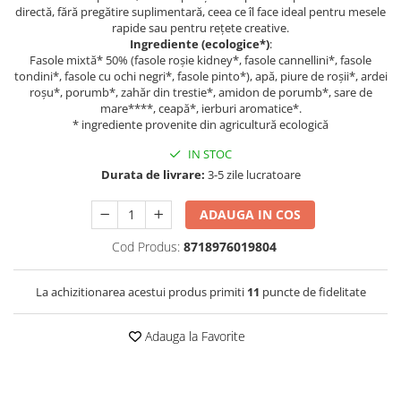
directă, fără pregătire suplimentară, ceea ce îl face ideal pentru mesele
rapide sau pentru rețete creative.
Ingrediente (ecologice*)
:
Fasole mixtă* 50% (fasole roșie kidney*, fasole cannellini*, fasole
tondini*, fasole cu ochi negri*, fasole pinto*), apă, piure de roșii*, ardei
roșu*, porumb*, zahăr din trestie*, amidon de porumb*, sare de
mare****, ceapă*, ierburi aromatice*.
* ingrediente provenite din agricultură ecologică
IN STOC
Durata de livrare:
3-5 zile lucratoare
ADAUGA IN COS
Cod Produs:
8718976019804
La achizitionarea acestui produs primiti
11
puncte de fidelitate
Adauga la Favorite