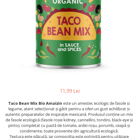
PASTE
CREME ȘI PASTE TARTINABILE
CONDIMENTE
CEAIURI GRECEȘTI
CIOCOLATĂ ȘI CACAO
HEALTHY SNACKS
SUPERALIMENTE
LACTATE
BACANIE
PRODUSE ECO / ORGANICE
PRODUSE ROMÂNEȘTI
11,99 Lei
COSMETICE
Taco Bean Mix Bio Amaizin
este un amestec ecologic de fasole și
REMEDII NATURISTE
legume, atent selecționat și gătit pentru a oferi un gust echilibrat și
TOATE PRODUSELE
autentic preparatelor de inspirație mexicană. Produsul conține un mix
de fasole ecologică (fasole roșie kidney, cannellini, tondini, black-eye și
pinto), completat cu pastă de tomate, ardei roșu, porumb, ceapă și
condimente, toate provenite din agricultură ecologică.
Textura este plăcută, iar compoziția este potrivită pentru utilizare