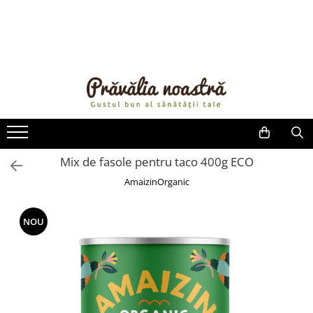
PRODUSE
NOUTĂȚI
ALIMENTE
ULEIURI ȘI UNTURI
MĂSLINE
NUCI ȘI SEMINȚE
Mix de fasole pentru taco 400g ECO
FRUCTE DESHIDRATATE
AmaizinOrganic
ÎNDULCITORI NATURALI / MIERE
FRUCTE LA CONSERVĂ
NOU
OȚETURI ȘI SOSURI
SOSURI
FĂINĂ FĂRĂ GLUTEN
BĂUTURI / LAPTE VEGETAL
OREZ ȘI CEREALE