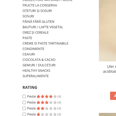
PASTE
FRUCTE LA CONSERVA
CREME ȘI PASTE TARTINABILE
OȚETURI ȘI SOSURI
CONDIMENTE
SOSURI
FĂINĂ FĂRĂ GLUTEN
CEAIURI GRECEȘTI
BAUTURI / LAPTE VEGETAL
CIOCOLATĂ ȘI CACAO
OREZ ȘI CEREALE
HEALTHY SNACKS
PASTE
SUPERALIMENTE
CREME SI PASTE TARTINABILE
CONDIMENTE
LACTATE
CEAIURI
BACANIE
CIOCOLATA & CACAO
PRODUSE ECO / ORGANICE
GEMURI / DULCEȚURI
Ulei 
HEALTHY SNACKS
aciditat
PRODUSE ROMÂNEȘTI
SUPERALIMENTE
COSMETICE
RATING
REMEDII NATURISTE
TOATE PRODUSELE
Peste
(4)
Peste
(4)
Peste
(4)
Peste
(4)