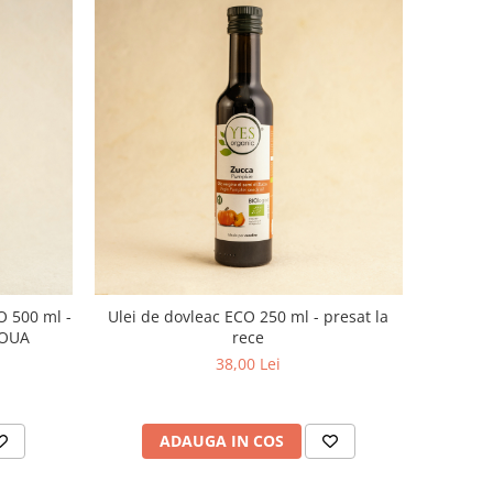
O 500 ml -
Ulei de dovleac ECO 250 ml - presat la
NOUA
rece
38,00 Lei
ADAUGA IN COS