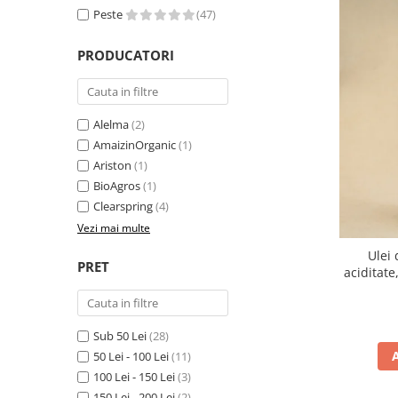
Peste
(47)
PRODUCATORI
Alelma
(2)
AmaizinOrganic
(1)
Ariston
(1)
BioAgros
(1)
Clearspring
(4)
Vezi mai multe
Ulei 
PRET
aciditate
Sub 50 Lei
(28)
50 Lei - 100 Lei
(11)
100 Lei - 150 Lei
(3)
150 Lei - 200 Lei
(2)