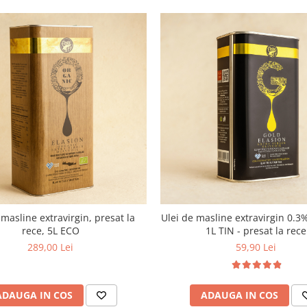
 masline extravirgin, presat la
Ulei de masline extravirgin 0.3%
rece, 5L ECO
1L TIN - presat la rece
289,00 Lei
59,90 Lei
ADAUGA IN COS
ADAUGA IN COS