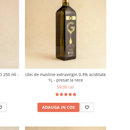
O 250 ml -
Ulei de masline extravirgin 0.3% aciditate
1L - presat la rece
59,00 Lei
ADAUGA IN COS