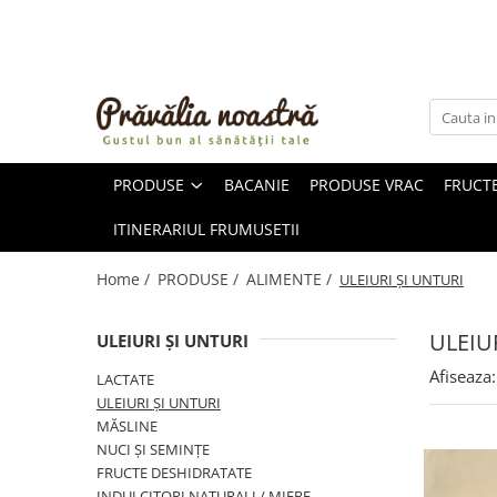
PRODUSE
NOUTĂȚI
ALIMENTE
PRODUSE
BACANIE
PRODUSE VRAC
FRUCTE
ULEIURI ȘI UNTURI
MĂSLINE
ITINERARIUL FRUMUSETII
NUCI ȘI SEMINȚE
FRUCTE DESHIDRATATE
Home /
PRODUSE /
ALIMENTE /
ULEIURI ȘI UNTURI
ÎNDULCITORI NATURALI / MIERE
FRUCTE LA CONSERVĂ
ULEIU
ULEIURI ȘI UNTURI
OȚETURI ȘI SOSURI
Afiseaza:
LACTATE
SOSURI
ULEIURI ȘI UNTURI
FĂINĂ FĂRĂ GLUTEN
MĂSLINE
BĂUTURI / LAPTE VEGETAL
NUCI ȘI SEMINȚE
FRUCTE DESHIDRATATE
OREZ ȘI CEREALE
INDULCITORI NATURALI / MIERE