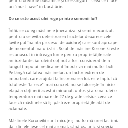
pentru oțeturile balsamice și dressinguri – ceea ce-l face
un “must-have” în bucătărie.
De ce este acest ulei rege printre semenii lui?
Întâi, se culeg măslinele (mecanizat și semi-mecanizat,
pentru a se evita deteriorarea fructelor deoarece cele
lovite pot înainta procesul de oxidare) care sunt aproape
de momentul maturizării. Soiul de măsline Koroneiki este
recunoscut în întreaga lume pentru proprietățile sale
antioxidante, iar uleiul obținut a fost considerat de-a
lungul timpului medicament împotriva mai multor boli.
Pe lângă calitatea măslinelor, un factor extrem de
important, care a ajutat la încoronarea lui, este faptul că
totul este “la rece”, mai concret, nu se folosește în nicio
etapă a obținerii acestui minunat, untos și aromat ulei o
temperatura mai mare de 27 de grade celsius ceea ce
face că măslinele să își păstreze proprietățile atât de
aclamate.
Măslinele Koroneiki sunt micuțe și au formă unei lacrimi,
dar din ele iese cel mai aromat, sănătos, unic și special