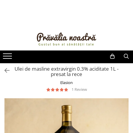
PRODUSE
NOUTĂȚI
ALIMENTE
ULEIURI ȘI UNTURI
MĂSLINE
NUCI ȘI SEMINȚE
Ulei de masline extravirgin 0.3% aciditate 1L -
presat la rece
FRUCTE DESHIDRATATE
ÎNDULCITORI NATURALI / MIERE
Elasion
FRUCTE LA CONSERVĂ
1 Review
OȚETURI ȘI SOSURI
SOSURI
FĂINĂ FĂRĂ GLUTEN
BĂUTURI / LAPTE VEGETAL
OREZ ȘI CEREALE