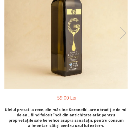
PASTE
CREME ȘI PASTE TARTINABILE
CONDIMENTE
CEAIURI GRECEȘTI
CIOCOLATĂ ȘI CACAO
HEALTHY SNACKS
SUPERALIMENTE
LACTATE
BACANIE
PRODUSE ECO / ORGANICE
PRODUSE ROMÂNEȘTI
COSMETICE
59,00 Lei
REMEDII NATURISTE
TOATE PRODUSELE
Uleiul presat la rece, din măsline Koroneiki, are o tradiție de mii
de ani, fiind folosit încă din antichitate atât pentru
proprietățile sale benefice asupra sănătății, pentru consum
alimentar, cât și pentru uzul lui extern.