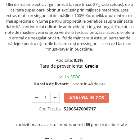
Ulei de măsline extravirgin, presat la rece (max. 27 grade celsius), de o
calitate superioară, obținut exclusiv prin mijloace mecanice. Este
extras dintr-un singur soi de măsline, 100% Koroneiki, unul dintre cele
mai apreciate din lume pentru proprietățile benefice asupra sănătății
datorită conținutului ridicat de antioxidanți. Un gust bogat, fructat, cu
note de măsline verzi și iarbă verde, o textură untoasă, acest ulei oferă
o aromă de neegalat oricărui fel de mâncare și este un partener de
nădejde pentru oțeturile balsamice și dressinguri – ceea ce-l face un
“must-have” în bucătărie.
Aciditate:
0.3%
Tara de provenienta:
Grecia
IN STOC
Durata de livrare:
Livrare in 48 de ore
ADAUGA IN COS
Cod Produs:
5206547000717
La achizitionarea acestui produs primiti
59
puncte de fidelitate