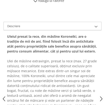
Adauga la Favorite
Descriere
Uleiul presat la rece, din măsline Koroneiki, are o
tradiție de mii de ani, fiind folosit încă din antichitate
atât pentru proprietățile sale benefice asupra sănătății,
pentru consum alimentar, cât și pentru uzul lui extern.
Ulei de măsline extravirgin, presat la rece (max. 27 grade
celsius), de o calitate superioară, obținut exclusiv prin
mijloace mecanice. Este extras dintr-un singur soi de
măsline, 100% Koroneiki, unul dintre cele mai apreciate
din lume pentru proprietățile benefice asupra sănătății
datorită conținutului ridicat de antioxidanți. Un gust
bogat, fructat, cu note de măsline verzi și iarbă verde, o
textură untoasă, acest ulei oferă o aromă de neegalat
oricărui fel de mâncare și este un partener de nădejde