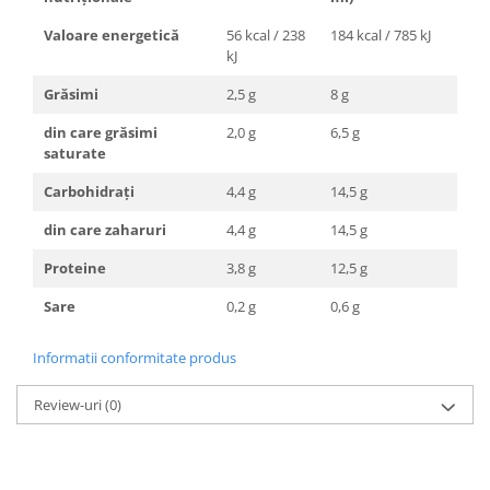
Valoare energetică
56 kcal / 238
184 kcal / 785 kJ
kJ
Grăsimi
2,5 g
8 g
din care grăsimi
2,0 g
6,5 g
saturate
Carbohidrați
4,4 g
14,5 g
din care zaharuri
4,4 g
14,5 g
Proteine
3,8 g
12,5 g
Sare
0,2 g
0,6 g
Informatii conformitate produs
Review-uri
(0)