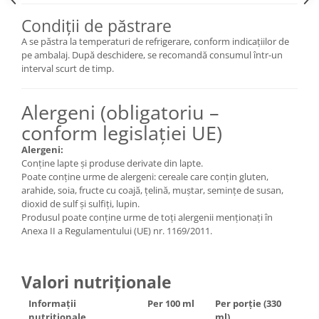
Condiții de păstrare
A se păstra la temperaturi de refrigerare, conform indicațiilor de
pe ambalaj. După deschidere, se recomandă consumul într-un
interval scurt de timp.
Alergeni (obligatoriu –
conform legislației UE)
Alergeni:
Conține lapte și produse derivate din lapte.
Poate conține urme de alergeni: cereale care conțin gluten,
arahide, soia, fructe cu coajă, țelină, muștar, semințe de susan,
dioxid de sulf și sulfiți, lupin.
Produsul poate conține urme de toți alergenii menționați în
Anexa II a Regulamentului (UE) nr. 1169/2011.
Valori nutriționale
Informații
Per 100 ml
Per porție (330
nutriționale
ml)