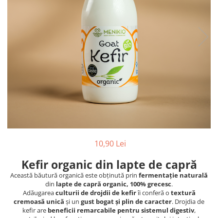
PASTE
CREME ȘI PASTE TARTINABILE
CONDIMENTE
CEAIURI GRECEȘTI
CIOCOLATĂ ȘI CACAO
HEALTHY SNACKS
SUPERALIMENTE
LACTATE
BACANIE
PRODUSE ECO / ORGANICE
PRODUSE ROMÂNEȘTI
10,90 Lei
COSMETICE
Kefir organic din lapte de capră
REMEDII NATURISTE
Această băutură organică este obținută prin
fermentație naturală
TOATE PRODUSELE
din
lapte de capră organic, 100% grecesc
.
Adăugarea
culturii de drojdii de kefir
îi conferă o
textură
cremoasă unică
și un
gust bogat și plin de caracter
. Drojdia de
kefir are
beneficii remarcabile pentru sistemul digestiv
,