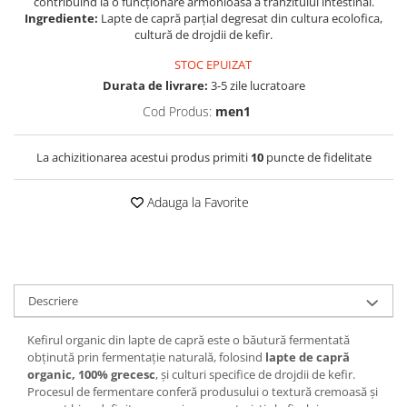
contribuind la o funcționare armonioasă a tranzitului intestinal.
Ingrediente:
Lapte de capră parțial degresat din cultura ecolofica,
cultură de drojdii de kefir.
STOC EPUIZAT
Durata de livrare:
3-5 zile lucratoare
Cod Produs:
men1
La achizitionarea acestui produs primiti
10
puncte de fidelitate
Adauga la Favorite
Descriere
Kefirul organic din lapte de capră este o băutură fermentată
obținută prin fermentație naturală, folosind
lapte de capră
organic, 100% grecesc
, și culturi specifice de drojdii de kefir.
Procesul de fermentare conferă produsului o textură cremoasă și