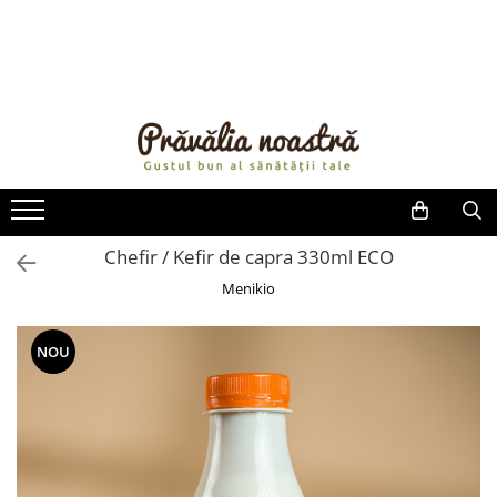
PRODUSE
NOUTĂȚI
ALIMENTE
ULEIURI ȘI UNTURI
MĂSLINE
NUCI ȘI SEMINȚE
Chefir / Kefir de capra 330ml ECO
FRUCTE DESHIDRATATE
Menikio
ÎNDULCITORI NATURALI / MIERE
FRUCTE LA CONSERVĂ
NOU
OȚETURI ȘI SOSURI
SOSURI
FĂINĂ FĂRĂ GLUTEN
BĂUTURI / LAPTE VEGETAL
OREZ ȘI CEREALE