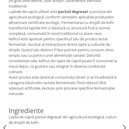
un gust bine definit, ușor acrișor, caracteristic kefirului
tradițional.
Laptele de capră utilizat este
parțial degresat
și provine din
agricultură ecologică, conform cerințelor aplicabile produselor
alimentare certificate ecologic. Fermentarea cu drojdii de kefir
transformă laptele într-o băutură cu structură fină și aromă
complexă, consumată în mod tradițional ca atare, rece.
Kefirul este apreciat pentru specificul său de produs lactat
fermentat, rezultat al interacțiunii dintre lapte și culturile de
drojdii. Gustul său distinct îl face potrivit pentru consum zilnic,
simplu sau ca parte a unei alimentații variate. Datorită
consistenței sale, kefirul din lapte de capră poate fi consumat la
micul dejun, ca gustare sau integrat în diverse combinații
culinare.
Acest produs este destinat consumului direct și se încadrează în
categoria băuturilor lactate fermentate, fiind obținut fără
adaosuri artificiale, exclusiv prin procese specifice fermentației
naturale.
Ingrediente
Lapte de capră parțial degresat din agricultură ecologică, culturi
de drojdii de kefir.