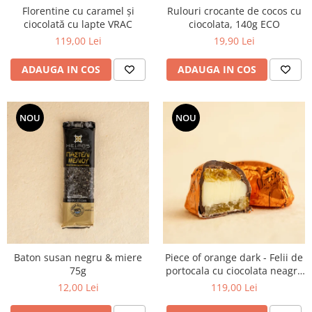
Florentine cu caramel și
Rulouri crocante de cocos cu
ciocolată cu lapte VRAC
ciocolata, 140g ECO
119,00 Lei
19,90 Lei
ADAUGA IN COS
ADAUGA IN COS
NOU
NOU
Baton susan negru & miere
Piece of orange dark - Felii de
75g
portocala cu ciocolata neagra
VRAC
12,00 Lei
119,00 Lei