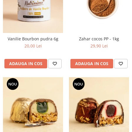
PASTE
CREME ȘI PASTE TARTINABILE
CONDIMENTE
CEAIURI GRECEȘTI
CIOCOLATĂ ȘI CACAO
Vanilie Bourbon pudra 6g
Zahar cocos PP - 1kg
HEALTHY SNACKS
20,00 Lei
29,90 Lei
SUPERALIMENTE
LACTATE
ADAUGA IN COS
ADAUGA IN COS
BACANIE
PRODUSE ECO / ORGANICE
PRODUSE ROMÂNEȘTI
NOU
NOU
COSMETICE
REMEDII NATURISTE
TOATE PRODUSELE