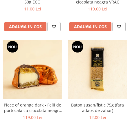
50g ECO
ciocolata neagra VRAC
11,00 Lei
119,00 Lei
ADAUGA IN COS
ADAUGA IN COS
NOU
NOU
Piece of orange dark - Felii de
Baton susan/fistic 75g (fara
portocala cu ciocolata neagra
adaos de zahar)
VRAC
119,00 Lei
12,00 Lei