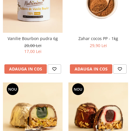
PASTE
CREME ȘI PASTE TARTINABILE
CONDIMENTE
CEAIURI GRECEȘTI
CIOCOLATĂ ȘI CACAO
Vanilie Bourbon pudra 6g
Zahar cocos PP - 1kg
HEALTHY SNACKS
20,00 Lei
29,90 Lei
SUPERALIMENTE
17,00 Lei
LACTATE
BACANIE
ADAUGA IN COS
ADAUGA IN COS
PRODUSE ECO / ORGANICE
PRODUSE ROMÂNEȘTI
NOU
NOU
COSMETICE
REMEDII NATURISTE
TOATE PRODUSELE