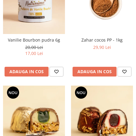
PASTE
CREME ȘI PASTE TARTINABILE
CONDIMENTE
CEAIURI GRECEȘTI
CIOCOLATĂ ȘI CACAO
Vanilie Bourbon pudra 6g
Zahar cocos PP - 1kg
HEALTHY SNACKS
20,00 Lei
29,90 Lei
SUPERALIMENTE
17,00 Lei
LACTATE
BACANIE
ADAUGA IN COS
ADAUGA IN COS
PRODUSE ECO / ORGANICE
PRODUSE ROMÂNEȘTI
NOU
NOU
COSMETICE
REMEDII NATURISTE
TOATE PRODUSELE