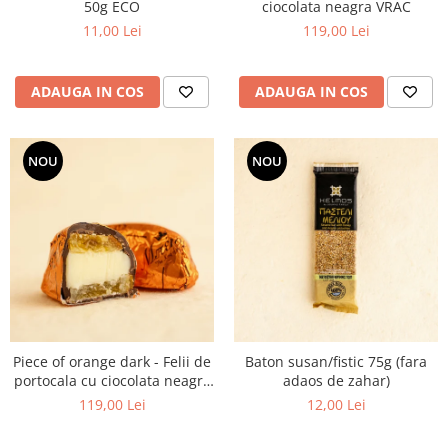
50g ECO
ciocolata neagra VRAC
11,00 Lei
119,00 Lei
ADAUGA IN COS
ADAUGA IN COS
NOU
NOU
Piece of orange dark - Felii de
Baton susan/fistic 75g (fara
portocala cu ciocolata neagra
adaos de zahar)
VRAC
119,00 Lei
12,00 Lei