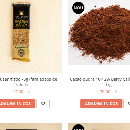
NOU
fistic 75g (fara adaos de
Cacao pudra 10-12% Barry Cal
zahar)
1kg
12,00 Lei
70,00 Lei
ADAUGA IN COS
ADAUGA IN COS