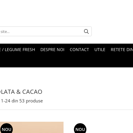
 / LEGUME FRESH
DESPRE NOI
CONTACT
UTILE
RETETE DI
LATA & CACAO
1-
24
din
53
produse
NOU
NOU