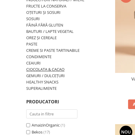
PASTE
FRUCTE LA CONSERVA
CREME ȘI PASTE TARTINABILE
OȚETURI ȘI SOSURI
CONDIMENTE
SOSURI
FĂINĂ FĂRĂ GLUTEN
CEAIURI GRECEȘTI
BAUTURI / LAPTE VEGETAL
CIOCOLATĂ ȘI CACAO
OREZ ȘI CEREALE
HEALTHY SNACKS
PASTE
SUPERALIMENTE
CREME SI PASTE TARTINABILE
CONDIMENTE
LACTATE
CEAIURI
BACANIE
CIOCOLATA & CACAO
PRODUSE ECO / ORGANICE
GEMURI / DULCEȚURI
V
HEALTHY SNACKS
PRODUSE ROMÂNEȘTI
SUPERALIMENTE
COSMETICE
PRODUCATORI
REMEDII NATURISTE
TOATE PRODUSELE
AmaizinOrganic
(1)
NOU
Bekos
(17)