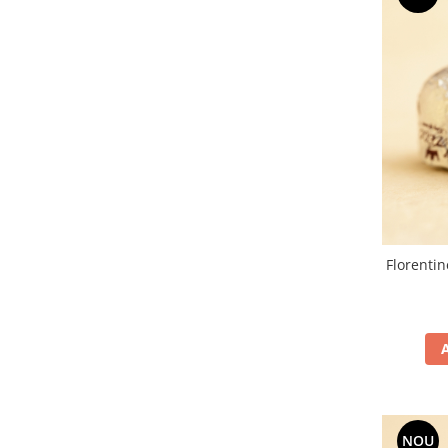
Florentin
NOU