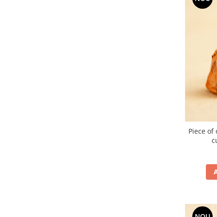
Piece of 
c
NOU