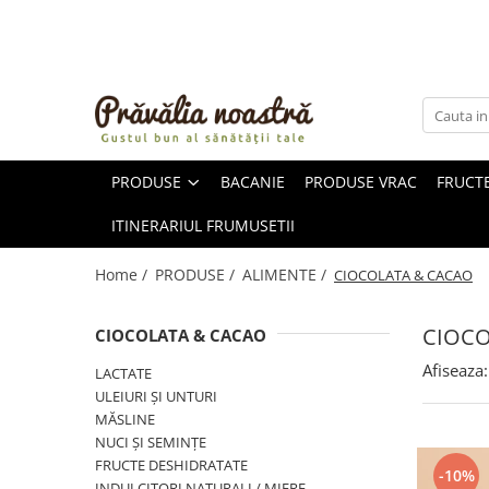
PRODUSE
NOUTĂȚI
ALIMENTE
PRODUSE
BACANIE
PRODUSE VRAC
FRUCTE
ULEIURI ȘI UNTURI
MĂSLINE
ITINERARIUL FRUMUSETII
NUCI ȘI SEMINȚE
FRUCTE DESHIDRATATE
Home /
PRODUSE /
ALIMENTE /
CIOCOLATA & CACAO
ÎNDULCITORI NATURALI / MIERE
FRUCTE LA CONSERVĂ
CIOCO
CIOCOLATA & CACAO
OȚETURI ȘI SOSURI
Afiseaza:
LACTATE
SOSURI
ULEIURI ȘI UNTURI
FĂINĂ FĂRĂ GLUTEN
MĂSLINE
BĂUTURI / LAPTE VEGETAL
NUCI ȘI SEMINȚE
FRUCTE DESHIDRATATE
OREZ ȘI CEREALE
-10%
INDULCITORI NATURALI / MIERE