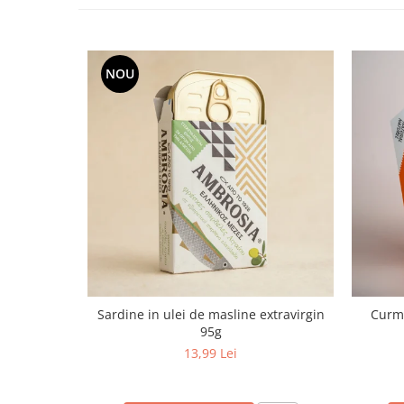
NOU
Sardine in ulei de masline extravirgin
Curma
95g
13,99 Lei