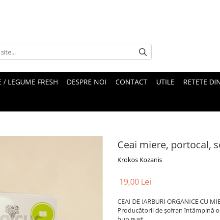
 / LEGUME FRESH
DESPRE NOI
CONTACT
UTILE
RETETE DI
Ceai miere, portocal, 
Krokos Kozanis
19,00 Lei
CEAI DE IARBURI ORGANICE CU MI
Producătorii de șofran întâmpină oa
bun gust.