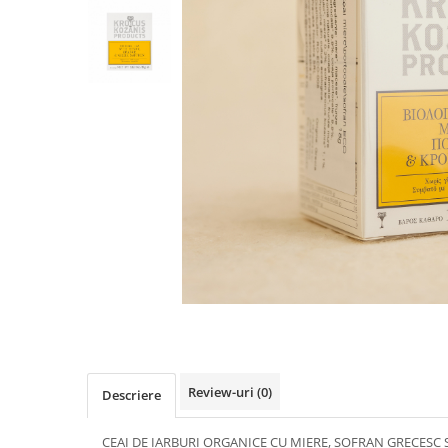
PASTE
CREME ȘI PASTE TARTINABILE
CONDIMENTE
CEAIURI GRECEȘTI
CIOCOLATĂ ȘI CACAO
HEALTHY SNACKS
SUPERALIMENTE
LACTATE
BACANIE
PRODUSE ECO / ORGANICE
PRODUSE ROMÂNEȘTI
COSMETICE
REMEDII NATURISTE
TOATE PRODUSELE
Review-uri
(0)
Descriere
CEAI DE IARBURI ORGANICE CU MIERE, ȘOFRAN GRECESC 