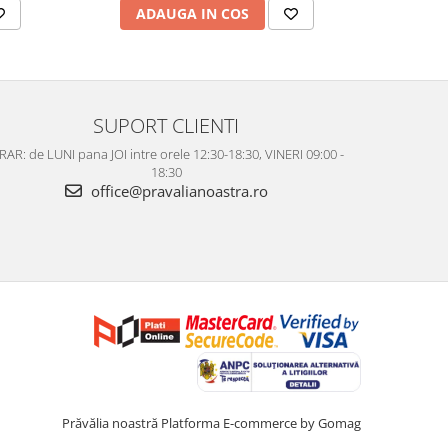
ADAUGA IN COS
AD
SUPORT CLIENTI
AR: de LUNI pana JOI intre orele 12:30-18:30, VINERI 09:00 -
18:30
office@pravalianoastra.ro
Prăvălia noastră
Platforma E-commerce by Gomag