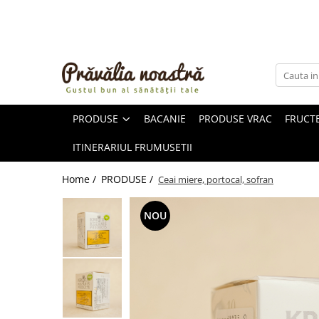
PRODUSE
NOUTĂȚI
ALIMENTE
PRODUSE
BACANIE
PRODUSE VRAC
FRUCTE
ULEIURI ȘI UNTURI
MĂSLINE
ITINERARIUL FRUMUSETII
NUCI ȘI SEMINȚE
FRUCTE DESHIDRATATE
Home /
PRODUSE /
Ceai miere, portocal, sofran
ÎNDULCITORI NATURALI / MIERE
FRUCTE LA CONSERVĂ
NOU
OȚETURI ȘI SOSURI
SOSURI
FĂINĂ FĂRĂ GLUTEN
BĂUTURI / LAPTE VEGETAL
OREZ ȘI CEREALE