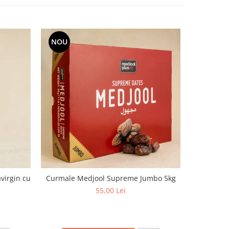
NOU
virgin cu
Curmale Medjool Supreme Jumbo 5kg
Ulei d
aciditate,
55,00 Lei