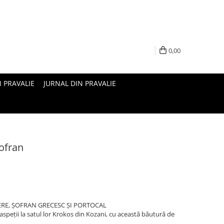
0,00
N PRAVALIE
JURNAL DIN PRAVALIE
sofran
ERE, ȘOFRAN GRECESC ȘI PORTOCAL
speții la satul lor Krokos din Kozani, cu această băutură de