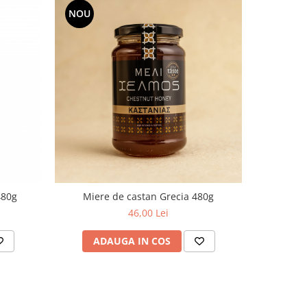
NOU
480g
Miere de castan Grecia 480g
Mie
46,00 Lei
ADAUGA IN COS
AD