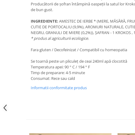
Producătorii de șofran întâmpină oaspeții la satul lor Kro
de bun gust.
INGREDIENTE:
AMESTEC DE IERBE * (MERE, MĂSĂRĂ, FRU
CUTIE DE PORTOCALIU (9,9%), AROMURI NATURALE, CUTIE
NEGRU, GRANULI DE MIERE (0,2%)), ȘAFRAN - 1 KROKOS , 
* produs al agriculturii ecologice.
Fara gluten / Decofeinizat / Compatibil cu homeopatia
Se toarnă peste un pliculeț de ceai 240ml apă clocotită
Temperatura apei: 90 ° C / 194 ° F
Timp de preparare: 4-5 minute
Consumat: Rece sau cald
Informatii conformitate produs