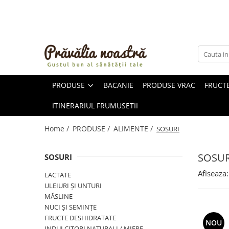
PRODUSE
NOUTĂȚI
ALIMENTE
PRODUSE
BACANIE
PRODUSE VRAC
FRUCTE
ULEIURI ȘI UNTURI
MĂSLINE
ITINERARIUL FRUMUSETII
NUCI ȘI SEMINȚE
FRUCTE DESHIDRATATE
Home /
PRODUSE /
ALIMENTE /
SOSURI
ÎNDULCITORI NATURALI / MIERE
FRUCTE LA CONSERVĂ
SOSUR
SOSURI
OȚETURI ȘI SOSURI
Afiseaza:
LACTATE
SOSURI
ULEIURI ȘI UNTURI
FĂINĂ FĂRĂ GLUTEN
MĂSLINE
BĂUTURI / LAPTE VEGETAL
NUCI ȘI SEMINȚE
FRUCTE DESHIDRATATE
OREZ ȘI CEREALE
NOU
INDULCITORI NATURALI / MIERE