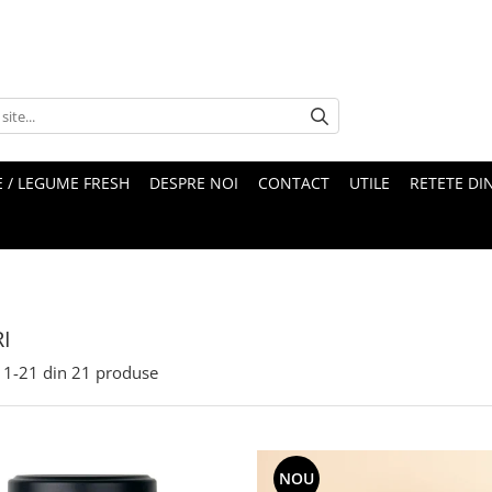
 / LEGUME FRESH
DESPRE NOI
CONTACT
UTILE
RETETE DI
I
1-
21
din
21
produse
NOU