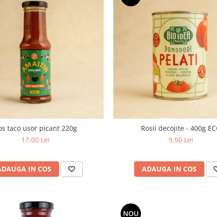
os taco usor picant 220g
Rosii decojite - 400g E
17,00 Lei
9,50 Lei
ADAUGA IN COS
ADAUGA IN COS
NOU