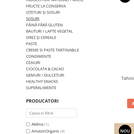
PASTE
FRUCTE LA CONSERVA
CREME ȘI PASTE TARTINABILE
OȚETURI ȘI SOSURI
CONDIMENTE
SOSURI
FĂINĂ FĂRĂ GLUTEN
CEAIURI GRECEȘTI
BAUTURI / LAPTE VEGETAL
CIOCOLATĂ ȘI CACAO
OREZ ȘI CEREALE
HEALTHY SNACKS
PASTE
SUPERALIMENTE
CREME SI PASTE TARTINABILE
CONDIMENTE
LACTATE
CEAIURI
BACANIE
CIOCOLATA & CACAO
PRODUSE ECO / ORGANICE
GEMURI / DULCEȚURI
Tahini
HEALTHY SNACKS
PRODUSE ROMÂNEȘTI
SUPERALIMENTE
COSMETICE
PRODUCATORI
REMEDII NATURISTE
TOATE PRODUSELE
Alelma
(1)
NOU
AmaizinOrganic
(4)