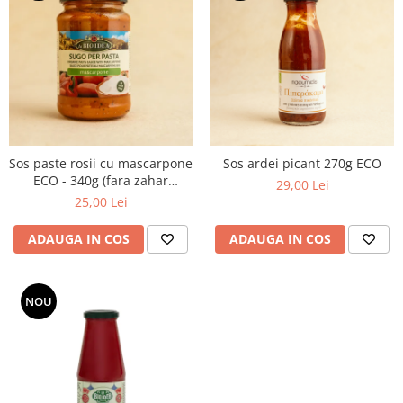
Sos paste rosii cu mascarpone
Sos ardei picant 270g ECO
ECO - 340g (fara zahar
29,00 Lei
adaugat)
25,00 Lei
ADAUGA IN COS
ADAUGA IN COS
NOU