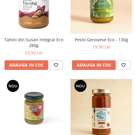
PASTE
CREME ȘI PASTE TARTINABILE
CONDIMENTE
CEAIURI GRECEȘTI
CIOCOLATĂ ȘI CACAO
Tahini din Susan Integral Eco
Pesto Genovese Eco - 130g
HEALTHY SNACKS
280g
19,90 Lei
SUPERALIMENTE
23,50 Lei
LACTATE
ADAUGA IN COS
ADAUGA IN COS
BACANIE
PRODUSE ECO / ORGANICE
PRODUSE ROMÂNEȘTI
NOU
NOU
COSMETICE
REMEDII NATURISTE
TOATE PRODUSELE