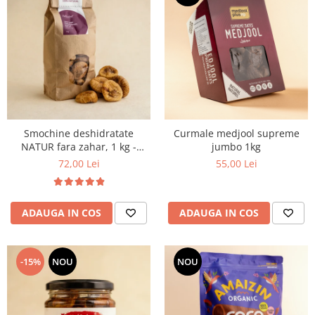
Smochine deshidratate
Curmale medjool supreme
NATUR fara zahar, 1 kg -
jumbo 1kg
Grecia
72,00 Lei
55,00 Lei
ADAUGA IN COS
ADAUGA IN COS
-15%
NOU
NOU