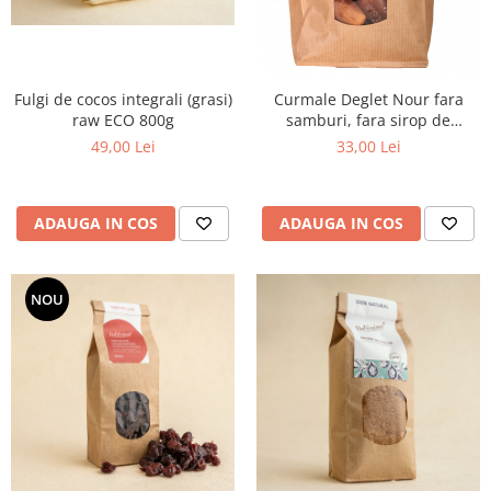
Fulgi de cocos integrali (grasi)
Curmale Deglet Nour fara
raw ECO 800g
samburi, fara sirop de
glucoza 1kg
49,00 Lei
33,00 Lei
ADAUGA IN COS
ADAUGA IN COS
NOU