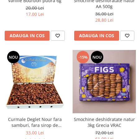
Vanilie Bourbon pudra 6g
Smochine deshidratate natur
AA 500g
20,00 Lei
36,00 Lei
17,00 Lei
28,80 Lei
ADAUGA IN COS
ADAUGA IN COS
NOU
-15%
NOU
Curmale Deglet Nour fara
Smochine deshidratate natur
samburi, fara sirop de
3kg Grecia VRAC
glucoza 5 kg VRAC
33,00 Lei
72,00 Lei
61,00 Lei