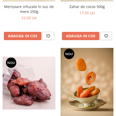
Merișoare infuzate în suc de
Zahar de cocos 500g
mere 250g
17,00 Lei
22,00 Lei
ADAUGA IN COS
ADAUGA IN COS
NOU
NOU