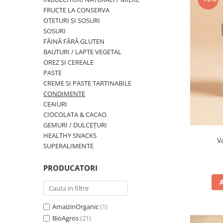
PASTE
FRUCTE LA CONSERVA
CREME ȘI PASTE TARTINABILE
OȚETURI ȘI SOSURI
CONDIMENTE
SOSURI
FĂINĂ FĂRĂ GLUTEN
CEAIURI GRECEȘTI
BAUTURI / LAPTE VEGETAL
CIOCOLATĂ ȘI CACAO
OREZ ȘI CEREALE
HEALTHY SNACKS
PASTE
SUPERALIMENTE
CREME SI PASTE TARTINABILE
CONDIMENTE
LACTATE
CEAIURI
BACANIE
CIOCOLATA & CACAO
PRODUSE ECO / ORGANICE
GEMURI / DULCEȚURI
HEALTHY SNACKS
PRODUSE ROMÂNEȘTI
V
SUPERALIMENTE
COSMETICE
PRODUCATORI
REMEDII NATURISTE
TOATE PRODUSELE
AmaizinOrganic
(1)
BioAgros
(21)