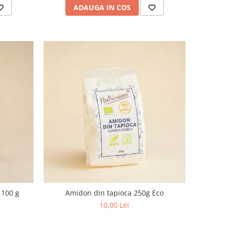
ADAUGA IN COS
 100 g
Amidon din tapioca 250g Eco
10,00 Lei