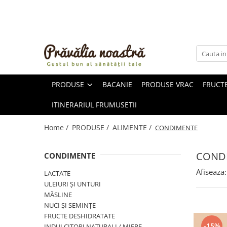
PRODUSE
NOUTĂȚI
ALIMENTE
PRODUSE
BACANIE
PRODUSE VRAC
FRUCTE
ULEIURI ȘI UNTURI
MĂSLINE
ITINERARIUL FRUMUSETII
NUCI ȘI SEMINȚE
FRUCTE DESHIDRATATE
Home /
PRODUSE /
ALIMENTE /
CONDIMENTE
ÎNDULCITORI NATURALI / MIERE
FRUCTE LA CONSERVĂ
COND
CONDIMENTE
OȚETURI ȘI SOSURI
Afiseaza:
LACTATE
SOSURI
ULEIURI ȘI UNTURI
FĂINĂ FĂRĂ GLUTEN
MĂSLINE
BĂUTURI / LAPTE VEGETAL
NUCI ȘI SEMINȚE
FRUCTE DESHIDRATATE
OREZ ȘI CEREALE
-15%
INDULCITORI NATURALI / MIERE