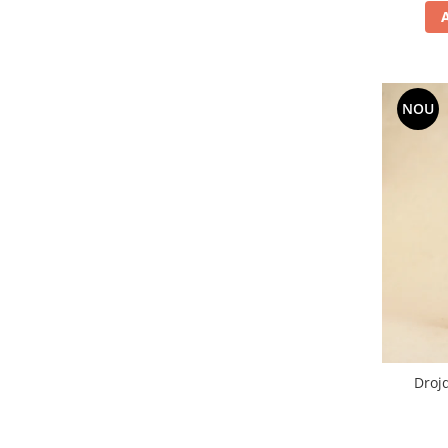
NOU
Droj