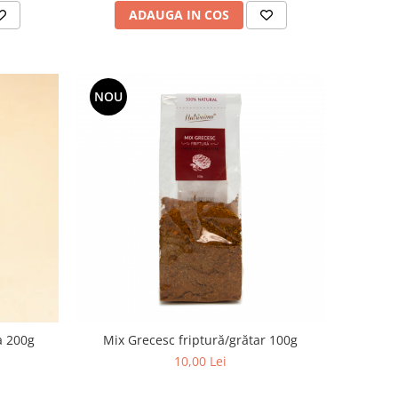
ADAUGA IN COS
NOU
a 200g
Mix Grecesc friptură/grătar 100g
10,00 Lei