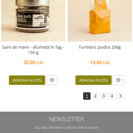
Sare de mare - afumată în fag -
Turmeric pudra 200g
150 g
20,00 Lei
14,00 Lei
ADAUGA IN COS
ADAUGA IN COS
1
2
3
4
NEWSLETTER
Nu rata ofertele si promotiile noastre