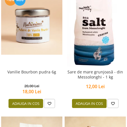
PASTE
CREME ȘI PASTE TARTINABILE
CONDIMENTE
CEAIURI GRECEȘTI
CIOCOLATĂ ȘI CACAO
HEALTHY SNACKS
SUPERALIMENTE
LACTATE
BACANIE
PRODUSE ECO / ORGANICE
Vanilie Bourbon pudra 6g
Sare de mare grunjoasă - din
Messolonghi - 1 kg
PRODUSE ROMÂNEȘTI
20,00 Lei
12,00 Lei
COSMETICE
18,00 Lei
REMEDII NATURISTE
ADAUGA IN COS
ADAUGA IN COS
TOATE PRODUSELE