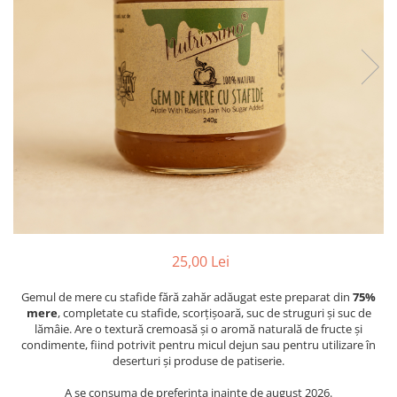
PASTE
CREME ȘI PASTE TARTINABILE
CONDIMENTE
CEAIURI GRECEȘTI
CIOCOLATĂ ȘI CACAO
HEALTHY SNACKS
SUPERALIMENTE
LACTATE
BACANIE
PRODUSE ECO / ORGANICE
PRODUSE ROMÂNEȘTI
25,00 Lei
COSMETICE
Gemul de mere cu stafide fără zahăr adăugat este preparat din
75%
REMEDII NATURISTE
mere
, completate cu stafide, scorțișoară, suc de struguri și suc de
TOATE PRODUSELE
lămâie. Are o textură cremoasă și o aromă naturală de fructe și
condimente, fiind potrivit pentru micul dejun sau pentru utilizare în
deserturi și produse de patiserie.
A se consuma de preferinta inainte de august 2026.