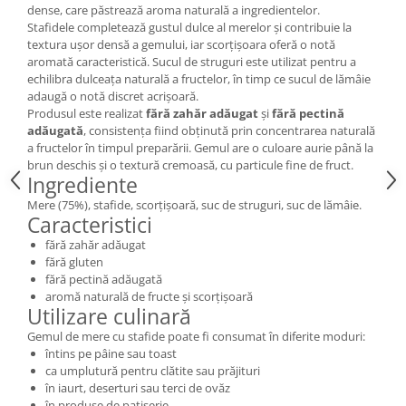
dense, care păstrează aroma naturală a ingredientelor.
Stafidele completează gustul dulce al merelor și contribuie la
textura ușor densă a gemului, iar scorțișoara oferă o notă
aromată caracteristică. Sucul de struguri este utilizat pentru a
echilibra dulceața naturală a fructelor, în timp ce sucul de lămâie
adaugă o notă discret acrișoară.
Produsul este realizat
fără zahăr adăugat
și
fără pectină
adăugată
, consistența fiind obținută prin concentrarea naturală
a fructelor în timpul preparării. Gemul are o culoare aurie până la
brun deschis și o textură cremoasă, cu particule fine de fruct.
Ingrediente
Mere (75%), stafide, scorțișoară, suc de struguri, suc de lămâie.
Caracteristici
fără zahăr adăugat
fără gluten
fără pectină adăugată
aromă naturală de fructe și scorțișoară
Utilizare culinară
Gemul de mere cu stafide poate fi consumat în diferite moduri:
întins pe pâine sau toast
ca umplutură pentru clătite sau prăjituri
în iaurt, deserturi sau terci de ovăz
în produse de patiserie