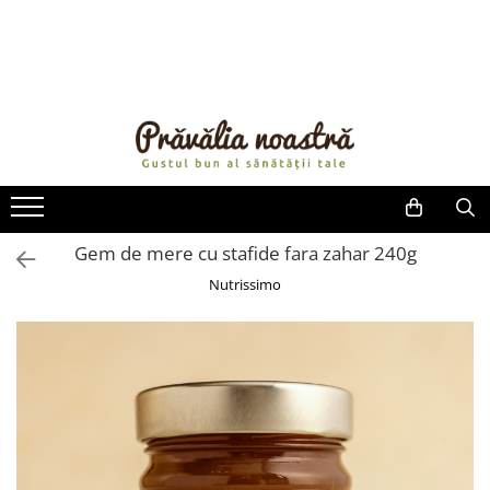
PRODUSE
NOUTĂȚI
ALIMENTE
ULEIURI ȘI UNTURI
MĂSLINE
NUCI ȘI SEMINȚE
Gem de mere cu stafide fara zahar 240g
FRUCTE DESHIDRATATE
Nutrissimo
ÎNDULCITORI NATURALI / MIERE
FRUCTE LA CONSERVĂ
OȚETURI ȘI SOSURI
SOSURI
FĂINĂ FĂRĂ GLUTEN
BĂUTURI / LAPTE VEGETAL
OREZ ȘI CEREALE