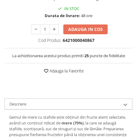
IN STOC
Durata de livrare:
48 ore
ADAUGA IN COS
Cod Produs:
6421000040867
La achizitionarea acestui produs primiti
25
puncte de fidelitate
Adauga la Favorite
Descriere
Gemul de mere cu stafide este obținut din fructe atent selectate,
având un conținut ridicat de
mere (75%)
, la care se adaugă
stafide, scorțișoară, suc de struguri și suc de lămâie. Prepararea
presupune fierberea fructelor până la obținerea unei consistențe