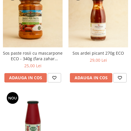
Sos paste rosii cu mascarpone
Sos ardei picant 270g ECO
ECO - 340g (fara zahar
29,00 Lei
adaugat)
25,00 Lei
ADAUGA IN COS
ADAUGA IN COS
NOU