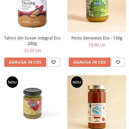
PASTE
CREME ȘI PASTE TARTINABILE
CONDIMENTE
CEAIURI GRECEȘTI
CIOCOLATĂ ȘI CACAO
Tahini din Susan Integral Eco
Pesto Genovese Eco - 130g
HEALTHY SNACKS
280g
19,90 Lei
SUPERALIMENTE
23,50 Lei
LACTATE
ADAUGA IN COS
ADAUGA IN COS
BACANIE
PRODUSE ECO / ORGANICE
PRODUSE ROMÂNEȘTI
NOU
NOU
COSMETICE
REMEDII NATURISTE
TOATE PRODUSELE