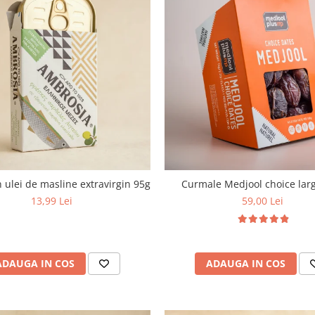
n ulei de masline extravirgin 95g
Curmale Medjool choice larg
13,99 Lei
59,00 Lei
ADAUGA IN COS
ADAUGA IN COS