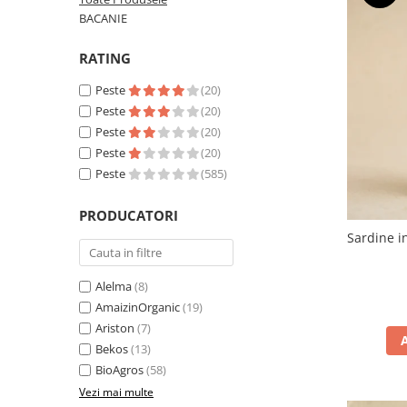
PASTE
BACANIE
CREME ȘI PASTE TARTINABILE
CONDIMENTE
RATING
CEAIURI GRECEȘTI
Peste
(20)
CIOCOLATĂ ȘI CACAO
Peste
(20)
HEALTHY SNACKS
Peste
(20)
SUPERALIMENTE
Peste
(20)
LACTATE
Peste
(585)
BACANIE
PRODUCATORI
PRODUSE ECO / ORGANICE
Sardine i
PRODUSE ROMÂNEȘTI
COSMETICE
Alelma
(8)
AmaizinOrganic
(19)
REMEDII NATURISTE
Ariston
(7)
TOATE PRODUSELE
Bekos
(13)
BioAgros
(58)
Vezi mai multe