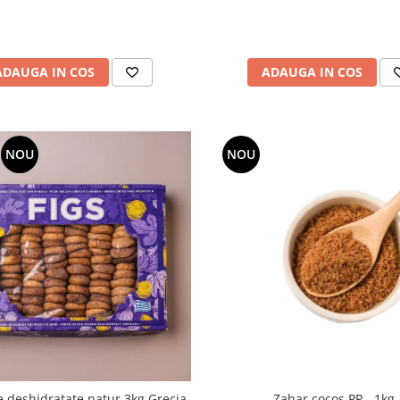
ADAUGA IN COS
ADAUGA IN COS
NOU
NOU
 deshidratate natur 3kg Grecia
Zahar cocos PP - 1kg