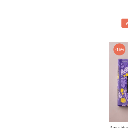
-15%
Smochine