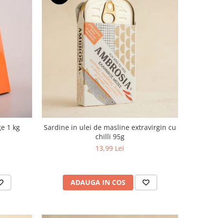
e 1 kg
Sardine in ulei de masline extravirgin cu
chilli 95g
13,99 Lei
ADAUGA IN COS