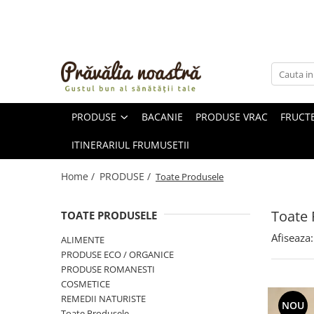
PRODUSE
NOUTĂȚI
ALIMENTE
PRODUSE
BACANIE
PRODUSE VRAC
FRUCTE
ULEIURI ȘI UNTURI
MĂSLINE
ITINERARIUL FRUMUSETII
NUCI ȘI SEMINȚE
FRUCTE DESHIDRATATE
Home /
PRODUSE /
Toate Produsele
ÎNDULCITORI NATURALI / MIERE
FRUCTE LA CONSERVĂ
Toate 
TOATE PRODUSELE
OȚETURI ȘI SOSURI
Afiseaza:
ALIMENTE
SOSURI
PRODUSE ECO / ORGANICE
FĂINĂ FĂRĂ GLUTEN
PRODUSE ROMANESTI
BĂUTURI / LAPTE VEGETAL
COSMETICE
REMEDII NATURISTE
OREZ ȘI CEREALE
NOU
Toate Produsele