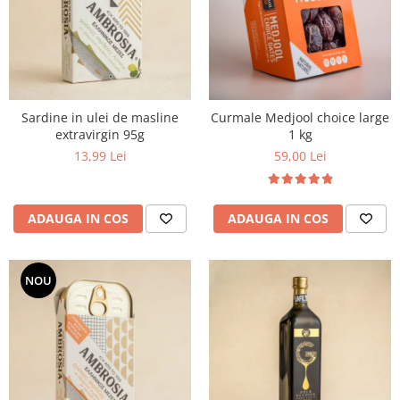
PASTE
CREME ȘI PASTE TARTINABILE
CONDIMENTE
CEAIURI GRECEȘTI
CIOCOLATĂ ȘI CACAO
Sardine in ulei de masline
Curmale Medjool choice large
HEALTHY SNACKS
extravirgin 95g
1 kg
SUPERALIMENTE
13,99 Lei
59,00 Lei
LACTATE
BACANIE
ADAUGA IN COS
ADAUGA IN COS
PRODUSE ECO / ORGANICE
PRODUSE ROMÂNEȘTI
COSMETICE
NOU
REMEDII NATURISTE
TOATE PRODUSELE