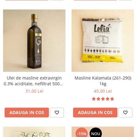
Ulei de masline extravirgin
Masline Kalamata (261-290)
0.3% aciditate, nefiltrat 500ml
1kg
- presat la rece
31,00 Lei
45,00 Lei
ADAUGA IN COS
ADAUGA IN COS
-15%
NOU