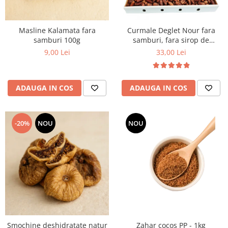
Masline Kalamata fara
Curmale Deglet Nour fara
samburi 100g
samburi, fara sirop de
glucoza 5 kg VRAC
9,00 Lei
33,00 Lei
ADAUGA IN COS
ADAUGA IN COS
-20%
NOU
NOU
Smochine deshidratate natur
Zahar cocos PP - 1kg