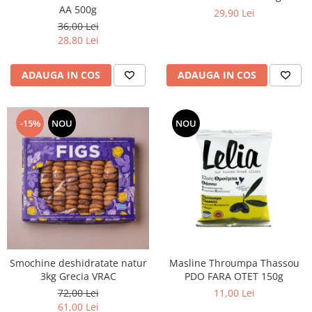
AA 500g
29,90 Lei
36,00 Lei
28,80 Lei
ADAUGA IN COS
ADAUGA IN COS
-15%
NOU
NOU
Smochine deshidratate natur
Masline Throumpa Thassou
3kg Grecia VRAC
PDO FARA OTET 150g
72,00 Lei
11,00 Lei
61,00 Lei