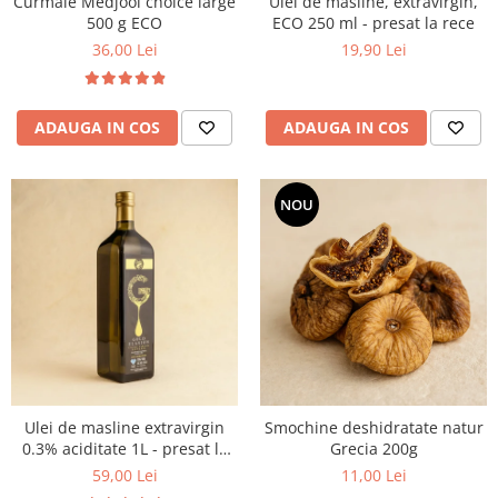
Curmale Medjool choice large
Ulei de masline, extravirgin,
500 g ECO
ECO 250 ml - presat la rece
36,00 Lei
19,90 Lei
ADAUGA IN COS
ADAUGA IN COS
NOU
Ulei de masline extravirgin
Smochine deshidratate natur
0.3% aciditate 1L - presat la
Grecia 200g
rece
59,00 Lei
11,00 Lei