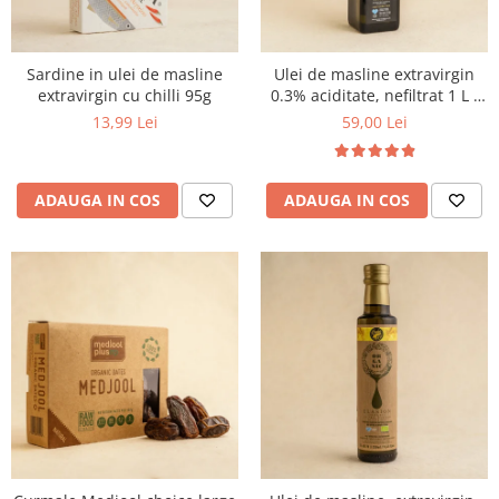
Sardine in ulei de masline
Ulei de masline extravirgin
extravirgin cu chilli 95g
0.3% aciditate, nefiltrat 1 L -
presat la rece
13,99 Lei
59,00 Lei
ADAUGA IN COS
ADAUGA IN COS